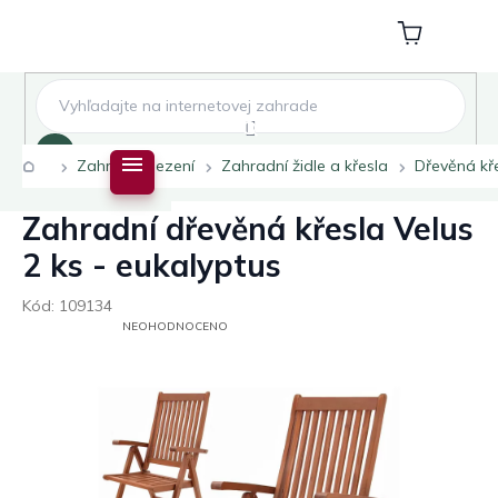
Přejít
na
Nákupní
obsah
košík
Hledat
Domů
Zahradní sezení
Zahradní židle a křesla
Dřevěná kř
Zahradní dřevěná křesla Velus
2 ks - eukalyptus
Kód:
109134
PRŮMĚRNÉ
NEOHODNOCENO
HODNOCENÍ
PRODUKTU
JE
0,0
Z
5
HVĚZDIČEK.