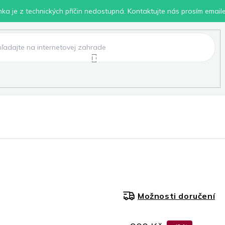
inka je z technických příčin nedostupná. Kontaktujte nás prosím email
lení
Chovatelské potřeby
Dílna
Pro děti
Možnosti doručení