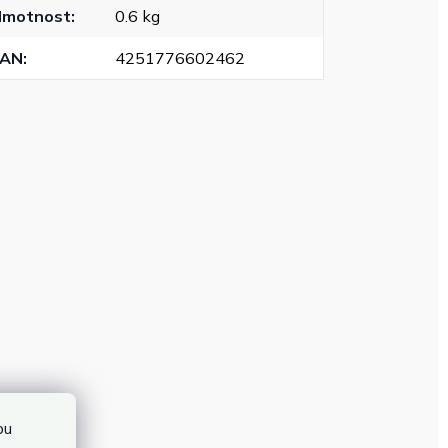
Hmotnost
:
0.6 kg
EAN
:
4251776602462
bu