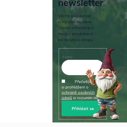
newsletter
Vložte svůj e-mail
a my vám budeme
zasílat informace o
nových produktech
na našem e-shopu.
E-MAIL
Přečetl(a) jsem
si prohlášení o
ochraně osobních
údajů
a rozumím mu.
Přihlásit se