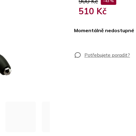
900 Kč
–43 %
510 Kč
Měrná
cena:
Momentálně nedostupné