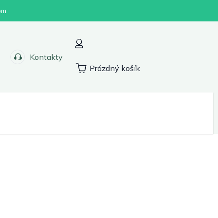
em.
Kontakty
Prázdný košík
Nákupní
košík
Sport