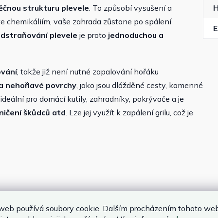
něčnou strukturu plevele
. To způsobí vysušení a
e chemikáliím, vaše zahrada zůstane po spálení
dstraňování plevele
je proto
jednoduchou a
ování
, takže již není nutné zapalování hořáku
na nehořlavé povrchy
, jako jsou dlážděné cesty, kamenné
ideální pro domácí kutily, zahradníky, pokrývače a je
ničení škůdců atd
. Lze jej využít k zapálení grilu, což je
rukturu rostlin
web používá soubory cookie. Dalším procházením tohoto we
ezpečných chemikálií