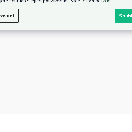
jete souhlas s jejich používáním.. Více informací
zde
.
č
vým uzávěrem
tavení
Souh