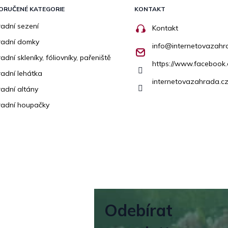
ORUČENÉ KATEGORIE
KONTAKT
adní sezení
Kontakt
radní domky
info
@
internetovazahr
adní skleníky, fóliovníky, pařeniště
https://www.facebook
adní lehátka
internetovazahrada.cz
adní altány
adní houpačky
Odebírat