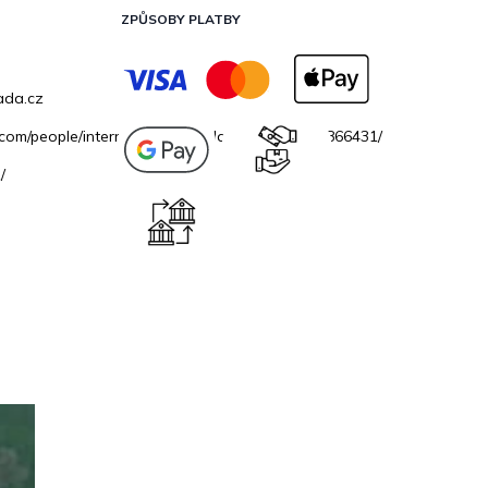
ZPŮSOBY PLATBY
ada.cz
.com/people/internetovazahradacz/100069706866431/
/