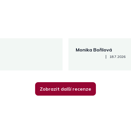
Monika Bořilová
Hodnocení obchodu je 5 z 5
|
18.7.2026
Zobrazit další recenze