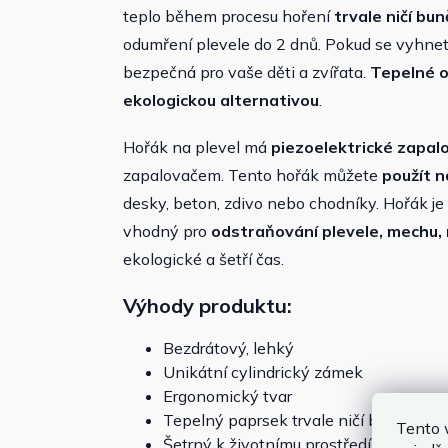
teplo během procesu hoření
trvale ničí bu
odumření plevele do 2 dnů. Pokud se vyhnet
bezpečná pro vaše děti a zvířata.
Tepelné o
ekologickou alternativou
.
Hořák na plevel má
piezoelektrické zapal
zapalovačem. Tento hořák můžete
použít 
desky, beton, zdivo nebo chodníky. Hořák je 
vhodný pro
odstraňování plevele, mechu, 
ekologické a šetří čas.
Výhody produktu:
Bezdrátový, lehký
Unikátní cylindrický zámek
Ergonomický tvar
Tepelný paprsek trvale ničí buněčnou st
Tento 
Šetrný k životnímu prostředí bez neb