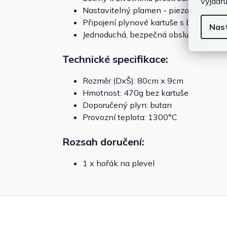
vyjadřu
Nastavitelný plamen - piezo zapalova
Připojení plynové kartuše s bajoneto
Nas
Jednoduchá, bezpečná obsluha
Technické specifikace:
Rozměr (DxŠ): 80cm x 9cm
Hmotnost: 470g bez kartuše
Doporučený plyn: butan
Provozní teplota: 1300°C
Rozsah doručení:
1 x hořák na plevel