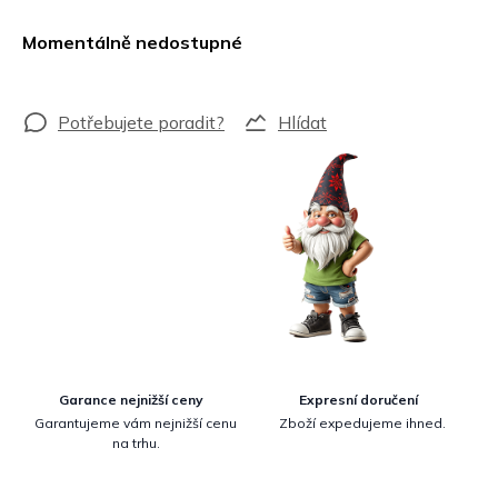
Měrná
cena:
Momentálně nedostupné
Hlídat
Garance nejnižší ceny
Expresní doručení
Garantujeme vám nejnižší cenu
Zboží expedujeme ihned.
na trhu.