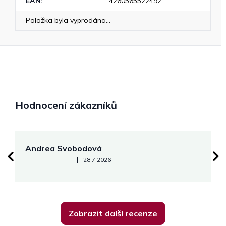
EAN
:
4260565522492
Položka byla vyprodána…
Hodnocení zákazníků
Andrea Svobodová
M
Hodnocení obchodu je 5 z 5 hvězdiček.
|
28.7.2026
Zobrazit další recenze