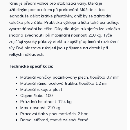
rámu je přední vidlice pro stabilizaci vany, která je
užitečným pomocníkem při parkování. Můžete si tak
jednoduše dělat krátké přestávky, aniž by se zahradní
kolečko převrátilo. Praktická výklopná lišta také usnadňuje
vyprazdňování kolečka. Díky dlouhým rukojetím lze kolečko
snadno zvednout i při maximální nosnosti 210 kg. Tyče
zajišťují vysoký pákový efekt a zajišťují optimální rozložení
síly. Dvě plastové rukojeti jsou příjemné na dotek i při
velkých nákladech.
Technické specifikace:
Materiál vaničky: pozinkovaný plech, tloušťka 0,7 mm
Materiál rámu: ocelová trubka, tloušťka 1,2 mm
Materiál rukojeti: plast
Objem žlabu: 100 l
Prázdná hmotnost: 12,4 kg
Max. nosnost: 210 kg
Pracovní tlak v pneumatikách: 2 bar
Barva: stříbrná, tmavě zelená, černá