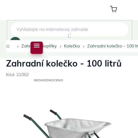
Přejít
na
Nákupní
obsah
košík
Hledat
Domů
Zahradní doplňky
Kolečka
Zahradní kolečko - 100 li
Zahradní kolečko - 100 litrů
Kód:
21062
PRŮMĚRNÉ
NEOHODNOCENO
HODNOCENÍ
PRODUKTU
JE
0,0
Z
5
HVĚZDIČEK.