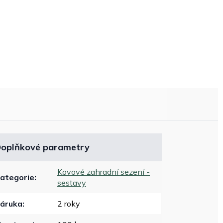
oplňkové parametry
Kovové zahradní sezení -
ategorie
:
sestavy
áruka
:
2 roky