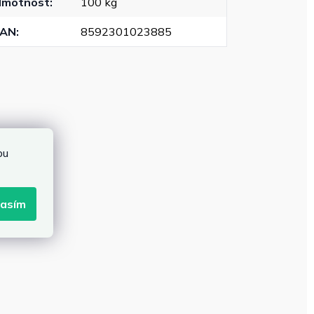
Hmotnost
:
100 kg
EAN
:
8592301023885
bu
lasím