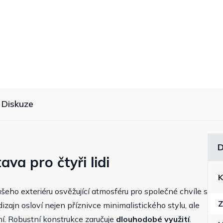
Diskuze
D
va pro čtyři lidi
K
šeho exteriéru osvěžující atmosféru pro společné chvíle s
Z
dizajn osloví nejen příznivce minimalistického stylu, ale
í. Robustní konstrukce zaručuje
dlouhodobé využití
.