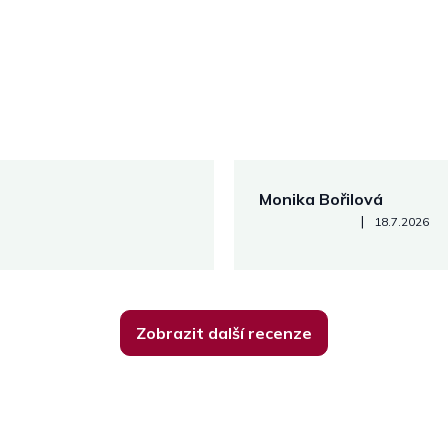
Monika Bořilová
Hodnocení obchodu je 5 z 5
|
18.7.2026
Zobrazit další recenze