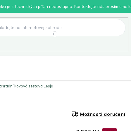
inka je z technických příčin nedostupná. Kontaktujte nás prosím email
lení
Chovatelské potřeby
Dílna
Pro děti
ahradní kovová sestava Lesja
Možnosti doručení