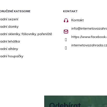
ORUČENÉ KATEGORIE
KONTAKT
adní sezení
Kontakt
radní domky
info
@
internetovazahr
adní skleníky, fóliovníky, pařeniště
https://www.facebook
adní lehátka
internetovazahrada.cz
adní altány
adní houpačky
Odebírat