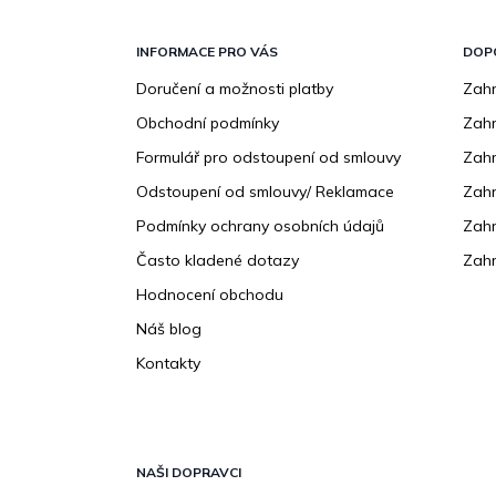
Z
á
p
INFORMACE PRO VÁS
DOP
a
Doručení a možnosti platby
Zahr
t
Obchodní podmínky
Zah
í
Formulář pro odstoupení od smlouvy
Zahr
Odstoupení od smlouvy/ Reklamace
Zahr
Podmínky ochrany osobních údajů
Zahr
Často kladené dotazy
Zahr
Hodnocení obchodu
Náš blog
Kontakty
NAŠI DOPRAVCI