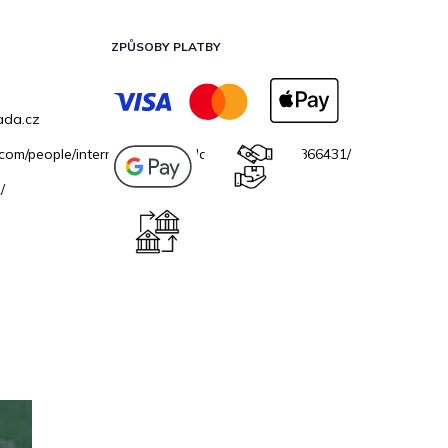
ZPŮSOBY PLATBY
ada.cz
.com/people/internetovazahradacz/100069706866431/
/