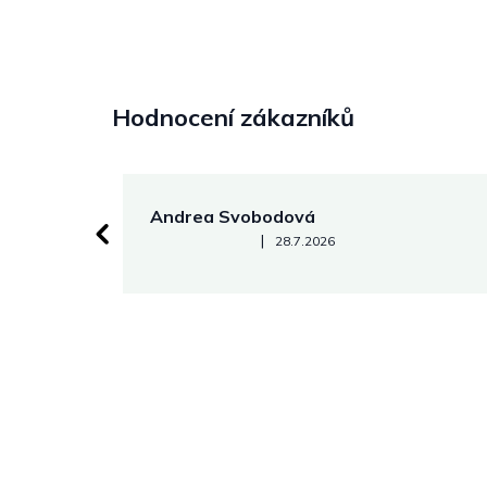
Hodnocení zákazníků
Andrea Svobodová
Hodnocení obchodu je 5 z 5 hvězdiček.
|
28.7.2026