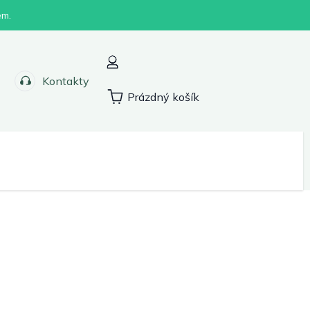
em.
Kontakty
Prázdný košík
Nákupní
košík
Sport