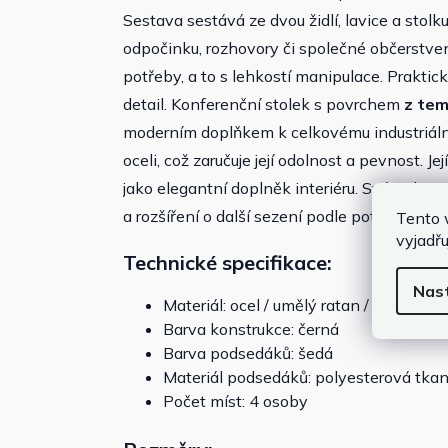
Sestava sestává ze dvou židlí, lavice a stolku,
odpočinku, rozhovory či společné občerstvení
potřeby, a to s lehkostí manipulace. Prakti
detail. Konferenční stolek s povrchem
z tem
moderním doplňkem k celkovému industriální
oceli, což zaručuje její odolnost a pevnost. Jej
jako elegantní doplněk interiéru. Svým des
a rozšíření o další sezení podle potřeby.
Tento 
vyjadřu
Technické specifikace:
Nas
Materiál: ocel / umělý ratan / sklo
Barva konstrukce: černá
Barva podsedáků: šedá
Materiál podsedáků: polyesterová tka
Počet míst: 4 osoby