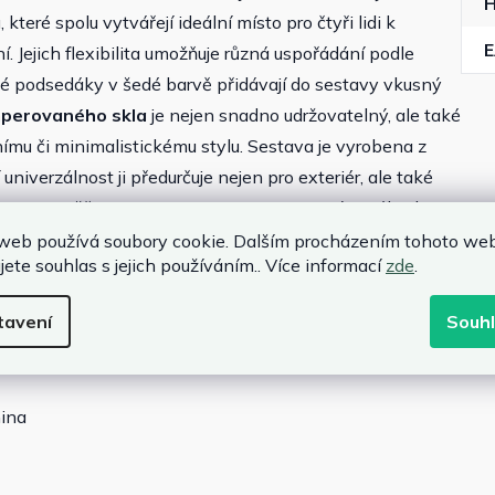
 které spolu vytvářejí ideální místo pro čtyři lidi k
. Jejich flexibilita umožňuje různá uspořádání podle
cké podsedáky v šedé barvě přidávají do sestavy vkusný
perovaného skla
je nejen snadno udržovatelný, ale také
mu či minimalistickému stylu. Sestava je vyrobena z
í univerzálnost ji předurčuje nejen pro exteriér, ale také
ignem umožňuje
snadné kombinování
s jiným nábytkem
web používá soubory cookie. Dalším procházením tohoto we
jete souhlas s jejich používáním.. Více informací
zde
.
tavení
Souh
nina