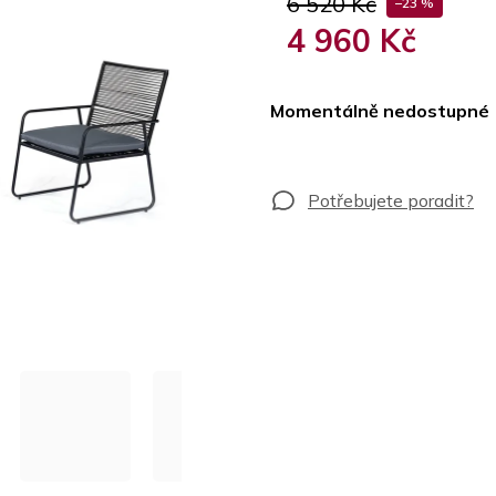
6 520 Kč
–23 %
4 960 Kč
Měrná
cena:
Momentálně nedostupné