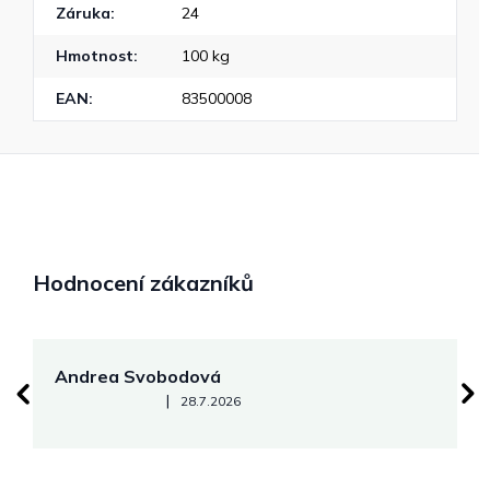
Záruka
:
24
Hmotnost
:
100 kg
EAN
:
83500008
Hodnocení zákazníků
Andrea Svobodová
M
Hodnocení obchodu je 5 z 5 hvězdiček.
|
28.7.2026