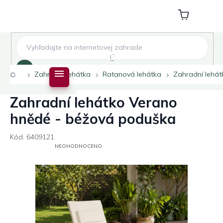
Přejít
na
Nákupní
obsah
košík
Hledat
Domů
Zahradní lehátka
Ratanová lehátka
Zahradní lehá
Zahradní lehátko Verano
hnědé - béžová poduška
Kód:
6409121
PRŮMĚRNÉ
NEOHODNOCENO
HODNOCENÍ
PRODUKTU
JE
0,0
Z
5
HVĚZDIČEK.