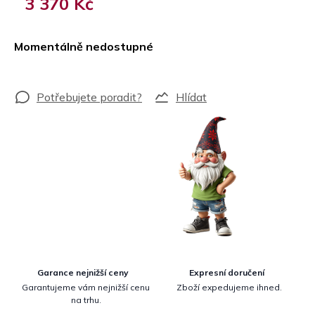
3 370 Kč
Měrná
cena:
Momentálně nedostupné
Hlídat
Garance nejnižší ceny
Expresní doručení
Garantujeme vám nejnižší cenu
Zboží expedujeme ihned.
na trhu.