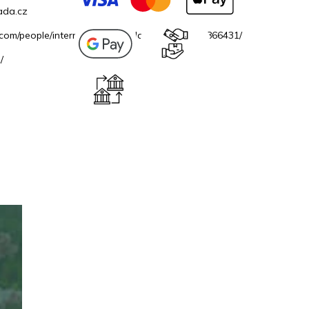
ada.cz
.com/people/internetovazahradacz/100069706866431/
/