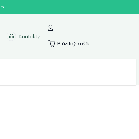
em.
Kontakty
Prázdný košík
Nákupní
košík
Sport