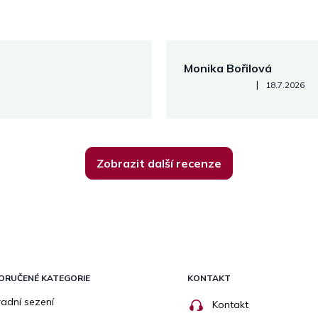
Monika Bořilová
Hodnocení obchodu je 5 z 5
|
18.7.2026
Zobrazit další recenze
ORUČENÉ KATEGORIE
KONTAKT
adní sezení
Kontakt