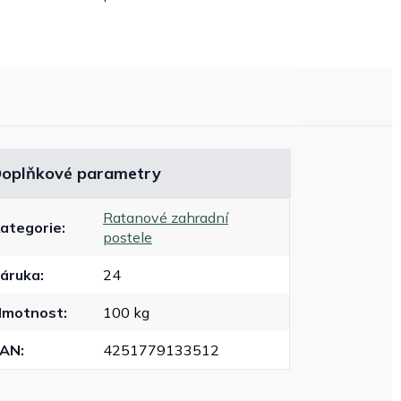
oplňkové parametry
Ratanové zahradní
ategorie
:
postele
áruka
:
24
Hmotnost
:
100 kg
EAN
:
4251779133512