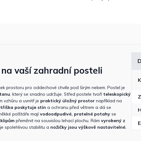
D
 na vaší zahradní posteli
K
ek prostoru pro oddechové chvíle pod širým nebem. Postel je
atanu
, který se snadno udržuje. Střed postele tvoří
teleskopický
Z
m vzhůru a uvnitř je
praktický úložný prostor
například na
tříška poskytuje stín
a ochranu před větrem a dá se
měkké polštáře mají
vodoodpudivé, pratelné potahy
se
 klipům
přeměnit na souvislou lehací plochu. Rám
vyrobený z
e spolehlivou stabilitu a
nožičky jsou výškově nastavitelné.