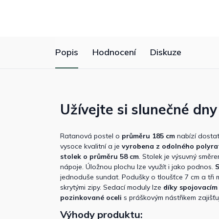
Popis
Hodnocení
Diskuze
Užívejte si slunečné dny
Ratanová postel o
průměru 185 cm
nabízí dostat
vysoce kvalitní a je
vyrobena z odolného polyr
stolek o průměru 58 cm
. Stolek je výsuvný směre
nápoje. Úložnou plochu lze využít i jako podnos.
S
jednoduše sundat. Podušky o tloušťce 7 cm a tři 
skrytými zipy. Sedací moduly lze
díky spojovacím
pozinkované oceli
s práškovým nástřikem zajišťuj
Výhody produktu: