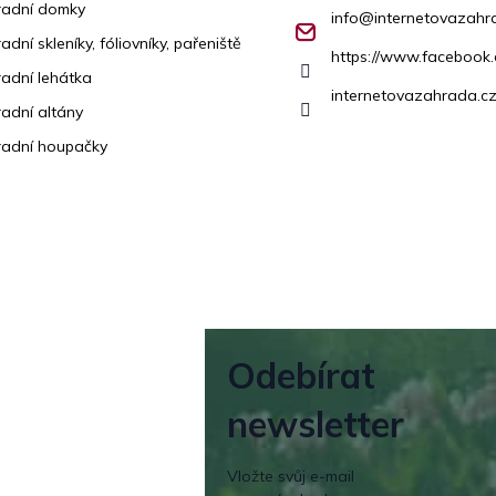
radní domky
info
@
internetovazahr
adní skleníky, fóliovníky, pařeniště
https://www.facebook
adní lehátka
internetovazahrada.cz
adní altány
adní houpačky
Odebírat
newsletter
Vložte svůj e-mail