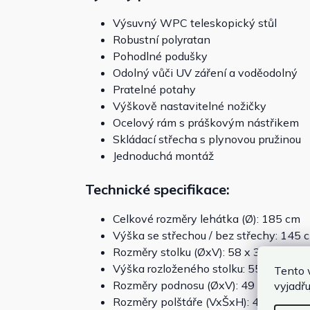
Výsuvný WPC teleskopický stůl
Robustní polyratan
Pohodlné podušky
Odolný vůči UV záření a voděodolný
Pratelné potahy
Výškově nastavitelné nožičky
Ocelový rám s práškovým nástřikem
Skládací střecha s plynovou pružinou
Jednoduchá montáž
Technické specifikace:
Celkové rozměry lehátka (Ø): 185 cm
Výška se střechou / bez střechy: 145 
Rozměry stolku (ØxV): 58 x 33,5 cm
Výška rozloženého stolku: 55 cm
Tento 
Rozměry podnosu (ØxV): 49 x 3 cm
vyjadřu
Rozměry polštáře (VxŠxH): 40 x 40 x 