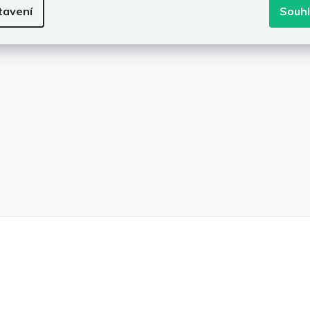
tavení
Souh
áškovým nástřikem