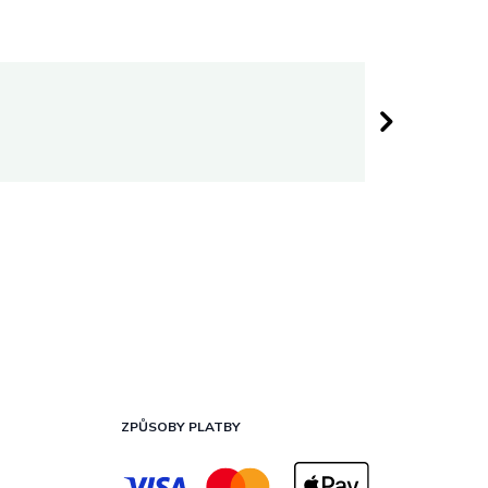
Darina 
 hvězdiček.
Hodnocen
ZPŮSOBY PLATBY