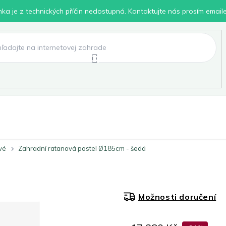
inka je z technických příčin nedostupná. Kontaktujte nás prosím email
lení
Chovatelské potřeby
Dílna
Pro děti
vé
Zahradní ratanová postel Ø185cm - šedá
Možnosti doručení