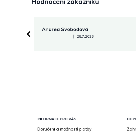
Hodnocení zákazníků
Andrea Svobodová
Hodnocení obchodu je 5 z 5 hvězdiček.
|
28.7.2026
Z
á
p
INFORMACE PRO VÁS
DOP
a
Doručení a možnosti platby
Zahr
t