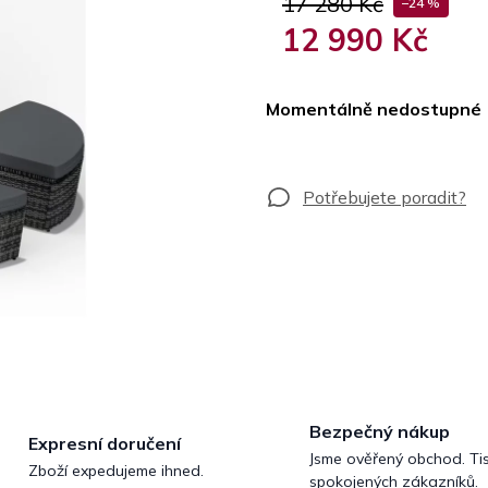
17 280 Kč
–24 %
12 990 Kč
Měrná
cena:
Momentálně nedostupné
Bezpečný nákup
Expresní doručení
Jsme ověřený obchod. Tis
Zboží expedujeme ihned.
spokojených zákazníků.