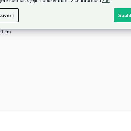
jete souhlas s jejich používáním.. Více informací
zde
.
73 cm
tavení
Souh
5 x 73 cm
0 x 35 cm
69 cm