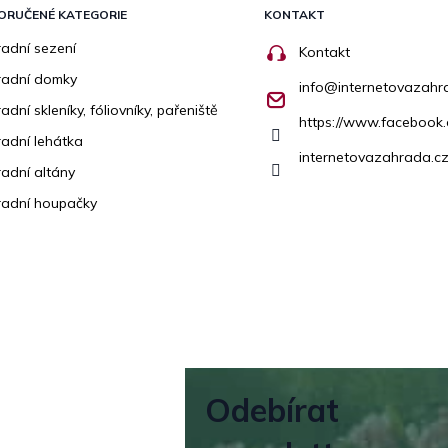
ORUČENÉ KATEGORIE
KONTAKT
adní sezení
Kontakt
radní domky
info
@
internetovazahr
adní skleníky, fóliovníky, pařeniště
https://www.facebook
adní lehátka
internetovazahrada.cz
adní altány
adní houpačky
Odebírat