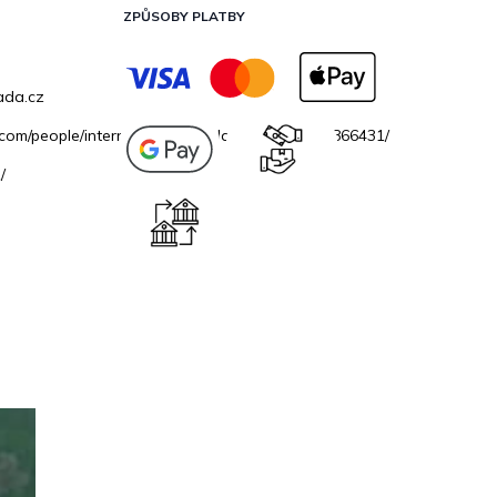
ZPŮSOBY PLATBY
ada.cz
.com/people/internetovazahradacz/100069706866431/
/