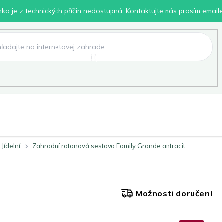
inka je z technických příčin nedostupná. Kontaktujte nás prosím email
lení
Chovatelské potřeby
Dílna
Pro děti
Jídelní
Zahradní ratanová sestava Family Grande antracit
Možnosti doručení