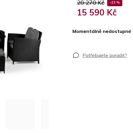
20 270 Kč
–23 %
15 590 Kč
Měrná
cena:
Momentálně nedostupné