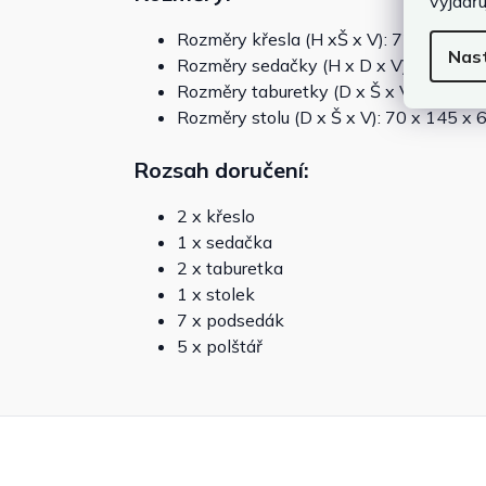
vyjadřu
Rozměry křesla (H xŠ x V): 72 x 67 x 
Nas
Rozměry sedačky (H x D x V): 72 x 17
Rozměry taburetky (D x Š x V): 40 x 4
Rozměry stolu (D x Š x V): 70 x 145 x 
Rozsah doručení:
2 x křeslo
1 x sedačka
2 x taburetka
1 x stolek
7 x podsedák
5 x polštář