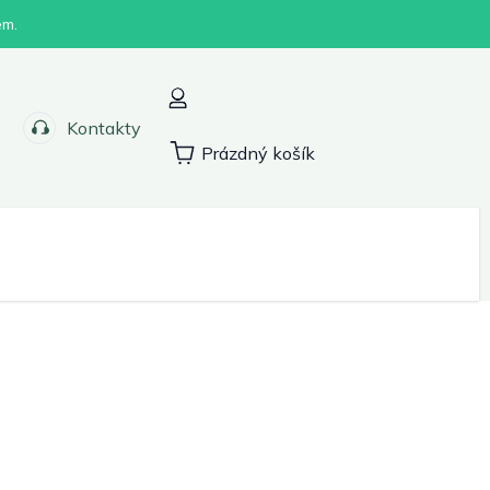
em.
Kontakty
Prázdný košík
Nákupní
košík
Sport