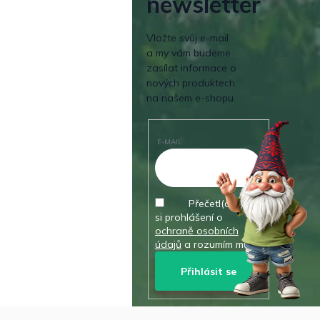
newsletter
Vložte svůj e-mail
a my vám budeme
zasílat informace o
nových produktech
na našem e-shopu.
E-MAIL
Přečetl(a) jsem
si prohlášení o
ochraně osobních
údajů
a rozumím mu.
Přihlásit se