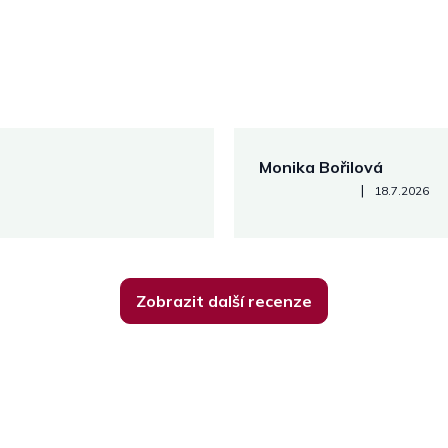
Monika Bořilová
Hodnocení obchodu je 5 z 5
|
18.7.2026
Zobrazit další recenze