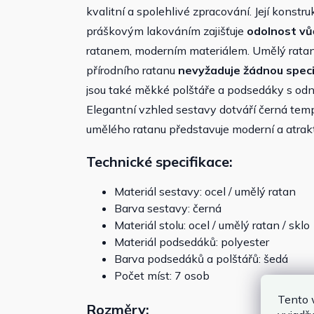
kvalitní a spolehlivé zpracování. Její konst
práškovým lakováním zajišťuje
odolnost vůč
ratanem, moderním materiálem. Umělý ratan
přírodního ratanu
nevyžaduje žádnou speci
jsou také měkké polštáře a podsedáky s odn
Elegantní vzhled sestavy dotváří černá tem
umělého ratanu představuje moderní a atrakt
Technické specifikace:
Materiál sestavy: ocel / umělý ratan
Barva sestavy: černá
Materiál stolu: ocel / umělý ratan / sklo
Materiál podsedáků: polyester
Barva podsedáků a polštářů: šedá
Počet míst: 7 osob
Tento 
Rozměry: