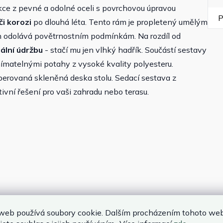
rukce z pevné a odolné oceli s povrchovou úpravou
P
i korozi
po dlouhá léta. Tento rám je propletený umělým
 odolává povětrnostním podmínkám. Na rozdíl od
ální údržbu
- stačí mu jen vlhký hadřík. Součástí sestavy
ímatelnými potahy z vysoké kvality polyesteru.
perovaná skleněná deska stolu. Sedací sestava z
ivní řešení pro vaši zahradu nebo terasu.
web používá soubory cookie. Dalším procházením tohoto we