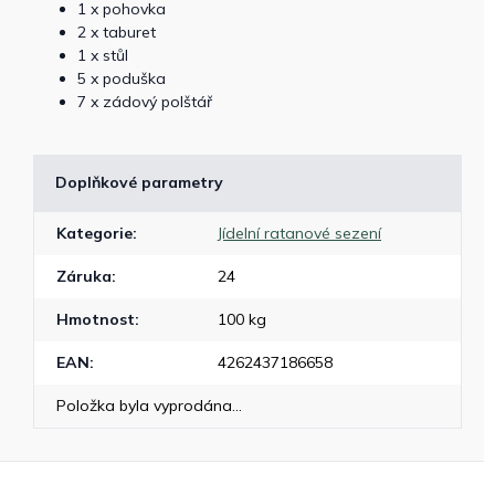
1 x pohovka
2 x taburet
1 x stůl
5 x poduška
7 x zádový polštář
Doplňkové parametry
Kategorie
:
Jídelní ratanové sezení
Záruka
:
24
Hmotnost
:
100 kg
EAN
:
4262437186658
Položka byla vyprodána…