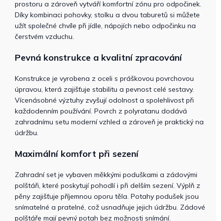
prostoru a zároveň vytváří komfortní zónu pro odpočinek.
Díky kombinaci pohovky, stolku a dvou taburetů si můžete
užít společné chvíle při jídle, nápojích nebo odpočinku na
čerstvém vzduchu.
Pevná konstrukce a kvalitní zpracování
Konstrukce je vyrobena z oceli s práškovou povrchovou
úpravou, která zajišťuje stabilitu a pevnost celé sestavy.
Vícenásobné výztuhy zvyšují odolnost a spolehlivost při
každodenním používání. Povrch z polyratanu dodává
zahradnímu setu moderní vzhled a zároveň je praktický na
údržbu.
Maximální komfort při sezení
Zahradní set je vybaven měkkými poduškami a zádovými
polštáři, které poskytují pohodlí i při delším sezení. Výplň z
pěny zajišťuje příjemnou oporu těla. Potahy podušek jsou
snímatelné a pratelné, což usnadňuje jejich údržbu. Zádové
polštáře mají pevný potah bez možnosti snímání.