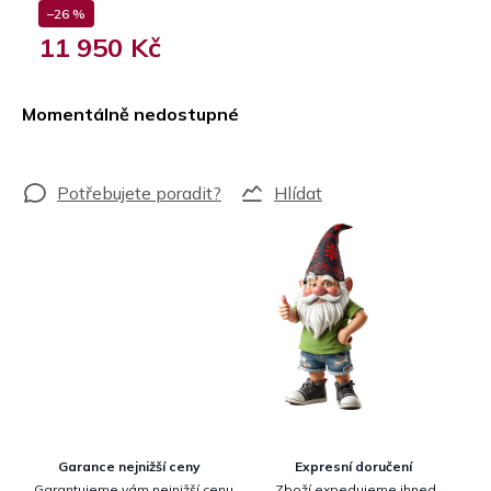
–26 %
11 950 Kč
Měrná
cena:
Momentálně nedostupné
Hlídat
Garance nejnižší ceny
Expresní doručení
Garantujeme vám nejnižší cenu
Zboží expedujeme ihned.