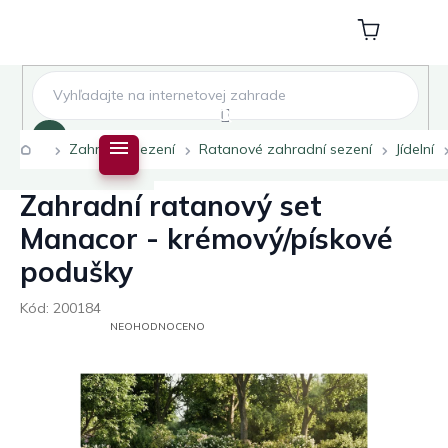
Přejít
na
Nákupní
obsah
košík
Hledat
Domů
Zahradní sezení
Ratanové zahradní sezení
Jídelní
Zahradní ratanový set
Manacor - krémový/pískové
podušky
Kód:
200184
PRŮMĚRNÉ
NEOHODNOCENO
HODNOCENÍ
PRODUKTU
JE
0,0
Z
5
HVĚZDIČEK.