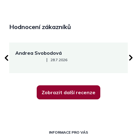
Hodnocení zákazníků
Andrea Svobodová
M
Hodnocení obchodu je 5 z 5 hvězdiček.
|
28.7.2026
Zobrazit další recenze
Z
á
INFORMACE PRO VÁS