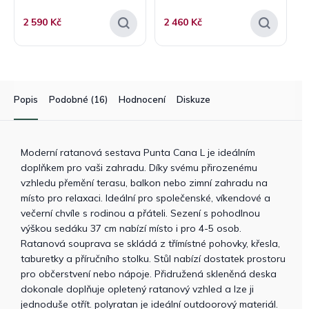
2 590 Kč
2 460 Kč
Popis
Podobné (16)
Hodnocení
Diskuze
Moderní ratanová sestava Punta Cana L je ideálním
doplňkem pro vaši zahradu. Díky svému přirozenému
vzhledu přemění terasu, balkon nebo zimní zahradu na
místo pro relaxaci. Ideální pro společenské, víkendové a
večerní chvíle s rodinou a přáteli. Sezení s pohodlnou
výškou sedáku 37 cm nabízí místo i pro 4-5 osob.
Ratanová souprava se skládá z třímístné pohovky, křesla,
taburetky a příručního stolku. Stůl nabízí dostatek prostoru
pro občerstvení nebo nápoje. Přidružená skleněná deska
dokonale doplňuje opletený ratanový vzhled a lze ji
jednoduše otřít. polyratan je ideální outdoorový materiál.