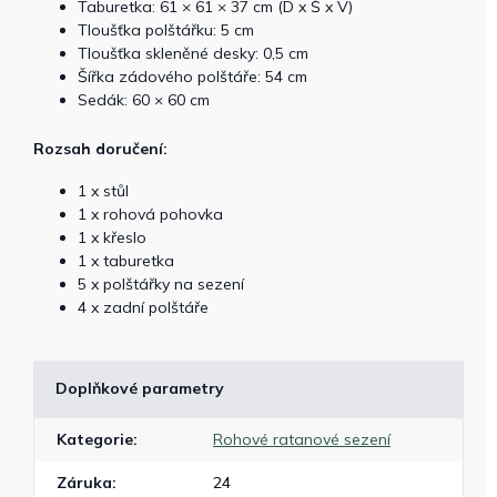
Taburetka: 61 × 61 × 37 cm (D x Š x V)
Tloušťka polštářku: 5 cm
Tloušťka skleněné desky: 0,5 cm
Šířka zádového polštáře: 54 cm
Sedák: 60 × 60 cm
Rozsah doručení:
1 x stůl
1 x rohová pohovka
1 x křeslo
1 x taburetka
5 x polštářky na sezení
4 x zadní polštáře
Doplňkové parametry
Kategorie
:
Rohové ratanové sezení
Záruka
:
24