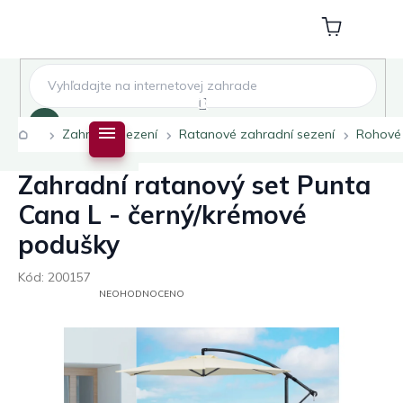
Přejít
na
Nákupní
obsah
košík
Hledat
Domů
Zahradní sezení
Ratanové zahradní sezení
Rohové
Zahradní ratanový set Punta
Cana L - černý/krémové
podušky
Kód:
200157
PRŮMĚRNÉ
NEOHODNOCENO
HODNOCENÍ
PRODUKTU
JE
0,0
Z
5
HVĚZDIČEK.