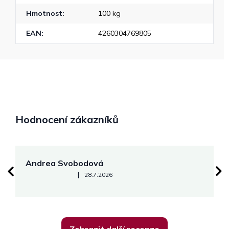
Hmotnost
:
100 kg
EAN
:
4260304769805
Hodnocení zákazníků
Andrea Svobodová
M
Hodnocení obchodu je 5 z 5 hvězdiček.
|
28.7.2026
Zobrazit další recenze