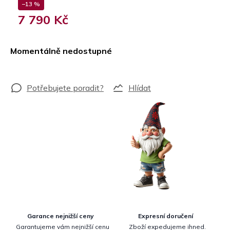
–13 %
7 790 Kč
Měrná
cena:
Momentálně nedostupné
Hlídat
Garance nejnižší ceny
Expresní doručení
Garantujeme vám nejnižší cenu
Zboží expedujeme ihned.