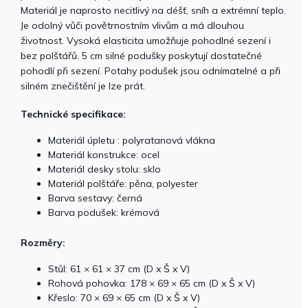
Materiál je naprosto necitlivý na déšť, sníh a extrémní teplo.
Je odolný vůči povětrnostním vlivům a má dlouhou
životnost. Vysoká elasticita umožňuje pohodlné sezení i
bez polštářů. 5 cm silné podušky poskytují dostatečné
pohodlí při sezení. Potahy podušek jsou odnímatelné a při
silném znečištění je lze prát.
Technické specifikace:
Materiál úpletu : polyratanová vlákna
Materiál konstrukce: ocel
Materiál desky stolu: sklo
Materiál polštáře: pěna, polyester
Barva sestavy: černá
Barva podušek: krémová
Rozměry:
Stůl: 61 × 61 × 37 cm (D x Š x V)
Rohová pohovka: 178 × 69 × 65 cm (D x Š x V)
Křeslo: 70 × 69 × 65 cm (D x Š x V)