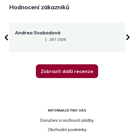
Hodnocení zákazníků
Andrea Svobodová
M
Hodnocení obchodu je 5 z 5 hvězdiček.
|
28.7.2026
Zobrazit další recenze
Z
á
INFORMACE PRO VÁS
p
Doručení a možnosti platby
a
Obchodní podmínky
t