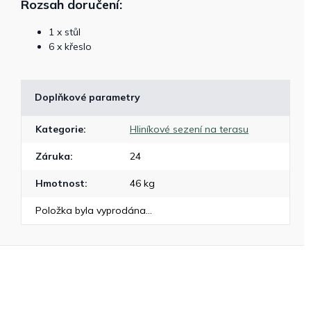
Rozsah doručení:
1 x stůl
6 x křeslo
Doplňkové parametry
Kategorie
:
Hliníkové sezení na terasu
Záruka
:
24
Hmotnost
:
46 kg
Položka byla vyprodána…