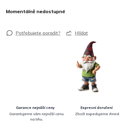
Měrná
cena:
Momentálně nedostupné
Hlídat
Garance nejnižší ceny
Expresní doručení
Garantujeme vám nejnižší cenu
Zboží expedujeme ihned.
na trhu.