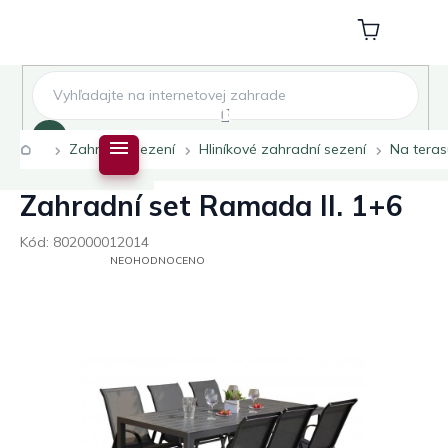
Přejít
na
Nákupní
obsah
košík
Hledat
Domů
Zahradní sezení
Hliníkové zahradní sezení
Na teras
Zahradní set Ramada II. 1+6
Kód:
802000012014
PRŮMĚRNÉ
NEOHODNOCENO
HODNOCENÍ
PRODUKTU
JE
0,0
Z
5
HVĚZDIČEK.