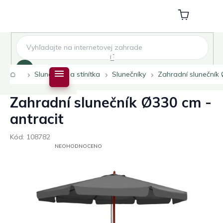
Přejít
na
Nákupní
obsah
košík
Hledat
Domů
Slunečníky a stínítka
Slunečníky
Zahradní slunečník 
Zahradní slunečník Ø330 cm -
antracit
Kód:
108782
PRŮMĚRNÉ
NEOHODNOCENO
HODNOCENÍ
PRODUKTU
JE
0,0
Z
5
HVĚZDIČEK.