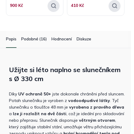
900 Kč
410 Kč
Popis
Podobné (16)
Hodnocení
Diskuze
Užijte si léto naplno se slunečníkem
s Ø 330 cm
Díky
UV ochraně 50+
jste dokonale chráněni před sluncem.
Potah slunečníku je vyroben z
vodoodpudivé látky
. Tyč
slunečníku o tloušťce 48 mm je
vyrobena z pravého dřeva
a
lze ji
rozložit na dvě části
, což je ideální pro skladování
nebo přepravu. Slunečník disponuje
větrným otvorem
,
který zajišťuje stabilní stání, umožňuje větru přicházejícímu
zespodu uniknout vzhůru a
brání hromadění tepla pod