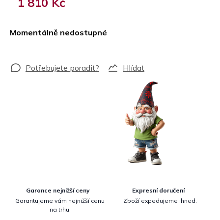
1 810 Kč
Měrná
cena:
Momentálně nedostupné
Hlídat
Garance nejnižší ceny
Expresní doručení
Garantujeme vám nejnižší cenu
Zboží expedujeme ihned.
na trhu.