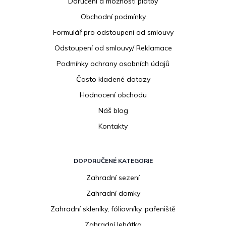
Doručení a možnosti platby
a
Obchodní podmínky
t
í
Formulář pro odstoupení od smlouvy
Odstoupení od smlouvy/ Reklamace
Podmínky ochrany osobních údajů
Často kladené dotazy
Hodnocení obchodu
Náš blog
Kontakty
DOPORUČENÉ KATEGORIE
Zahradní sezení
Zahradní domky
Zahradní skleníky, fóliovníky, pařeniště
Zahradní lehátka