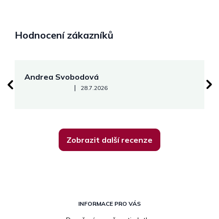
Hodnocení zákazníků
Andrea Svobodová
M
Hodnocení obchodu je 5 z 5 hvězdiček.
|
28.7.2026
Zobrazit další recenze
Z
á
INFORMACE PRO VÁS
p