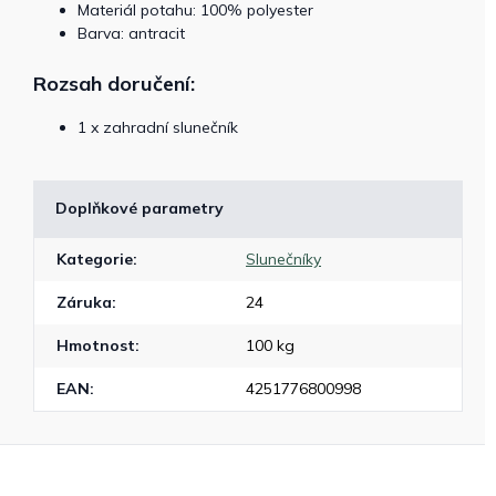
Materiál potahu: 100% polyester
Barva: antracit
Rozsah doručení:
1 x zahradní slunečník
Doplňkové parametry
Kategorie
:
Slunečníky
Záruka
:
24
Hmotnost
:
100 kg
EAN
:
4251776800998