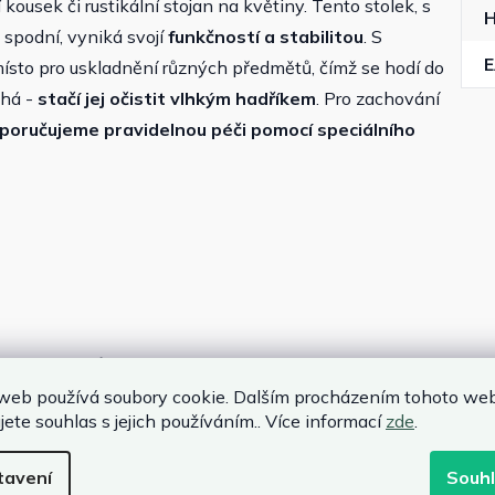
ousek či rustikální stojan na květiny. Tento stolek, s
 spodní, vyniká svojí
funkčností a stabilitou
. S
místo pro uskladnění různých předmětů, čímž se hodí do
chá -
stačí jej očistit vlhkým hadříkem
. Pro zachování
poručujeme pravidelnou péči pomocí speciálního
rnostním vlivům
web používá soubory cookie. Dalším procházením tohoto we
jete souhlas s jejich používáním.. Více informací
zde
.
tavení
Souh