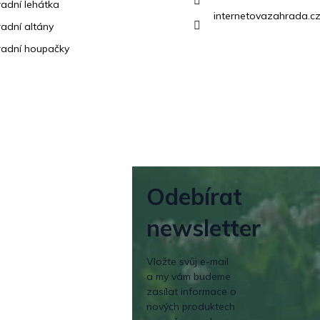
adní lehátka
internetovazahrada.cz
adní altány
adní houpačky
Odebírat
newsletter
Vložte svůj e-mail
a my vám budeme
zasílat informace o
nových produktech