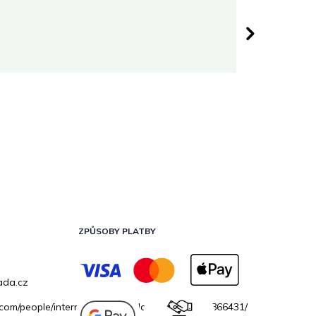
Darina 
 hvězdiček.
Hodnocen
ZPŮSOBY PLATBY
ada.cz
.com/people/internetovazahradacz/100069706866431/