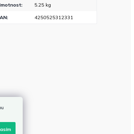
Hmotnost
:
5.25 kg
EAN
:
4250525312331
bu
lasím