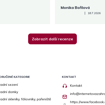
Monika Bořilová
Hodnocení obchodu je 5 z 5
|
18.7.2026
Zobrazit další recenze
ORUČENÉ KATEGORIE
KONTAKT
adní sezení
Kontakt
radní domky
info
@
internetovazahr
adní skleníky, fóliovníky, pařeniště
https://www.facebook