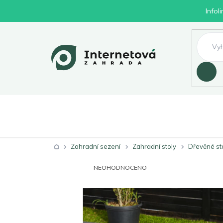
Přejít
Infol
na
obsah
Hledat
Nábytek
Byd
Zahrada
Domů
Zahradní sezení
Zahradní stoly
Dřevěné st
PRŮMĚRNÉ
NEOHODNOCENO
HODNOCENÍ
PRODUKTU
JE
0,0
Z
5
HVĚZDIČEK.