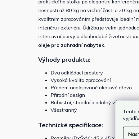
praktického stolku po elegantní konferenční k
nosností až 80 kg na vrchní části a 20 kg na
kvalitním zpracováním představuje ideální 
interiéru i exteriéru. Údržba je velmi jednodu
intenzivní barvy a dlouhodobé životnosti
do
oleje pro zahradní nábytek.
Výhody produktu:
Dva odkládací prostory
Vysoká kvalita zpracování
Předem naolejované akátové dřevo
Přírodní design
Robustní, stabilní a odolný vůči povět
Všestranný
Tento 
vyjadřu
Technické specifikace:
Nas
Rozměry (DxŠxV): 45 x 45 x 45 cm