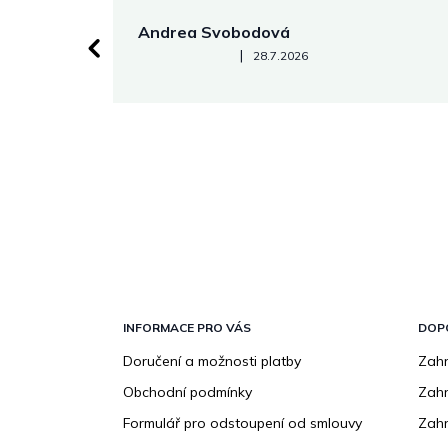
Andrea Svobodová
Hodnocení obchodu je 5 z 5 hvězdiček.
|
28.7.2026
Z
á
p
INFORMACE PRO VÁS
DOP
a
Doručení a možnosti platby
Zahr
t
Obchodní podmínky
Zah
í
Formulář pro odstoupení od smlouvy
Zahr