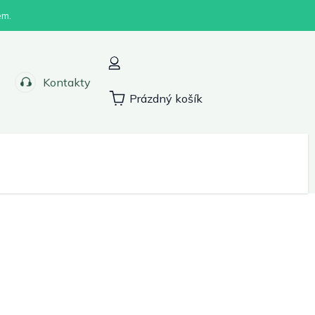
em.
Kontakty
Prázdný košík
Nákupní
košík
Sport