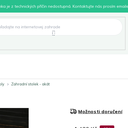
inka je z technických příčin nedostupná. Kontaktujte nás prosím email
lení
Chovatelské potřeby
Dílna
Pro děti
oly
Zahradní stolek - akát
Možnosti doručení