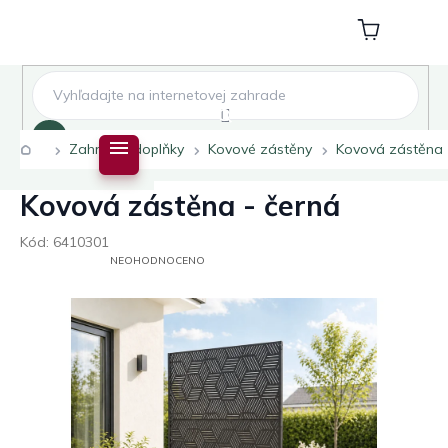
Přejít
na
Nákupní
obsah
košík
Hledat
Domů
Zahradní doplňky
Kovové zástěny
Kovová zástěna 
Kovová zástěna - černá
Kód:
6410301
PRŮMĚRNÉ
NEOHODNOCENO
HODNOCENÍ
PRODUKTU
JE
0,0
Z
5
HVĚZDIČEK.