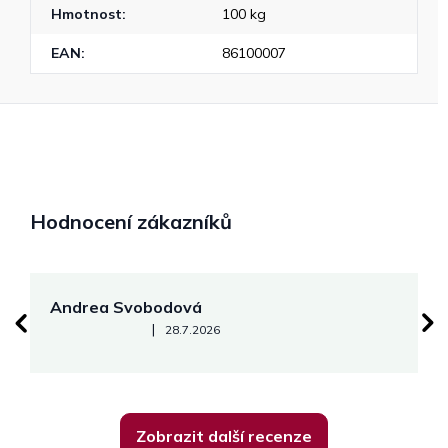
Hmotnost
:
100 kg
EAN
:
86100007
Hodnocení zákazníků
Andrea Svobodová
M
Hodnocení obchodu je 5 z 5 hvězdiček.
|
28.7.2026
Zobrazit další recenze