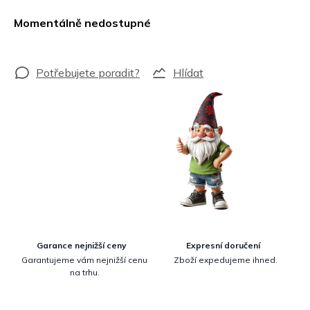
Měrná
cena:
Momentálně nedostupné
Hlídat
Garance nejnižší ceny
Expresní doručení
Garantujeme vám nejnižší cenu
Zboží expedujeme ihned.
na trhu.