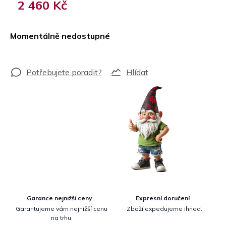
2 460 Kč
Měrná
cena:
Momentálně nedostupné
Hlídat
Garance nejnižší ceny
Expresní doručení
Garantujeme vám nejnižší cenu
Zboží expedujeme ihned.
na trhu.