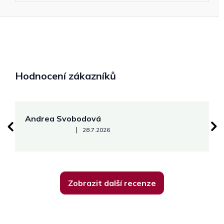
Hodnocení zákazníků
Andrea Svobodová
M
Hodnocení obchodu je 5 z 5 hvězdiček.
|
28.7.2026
Zobrazit další recenze