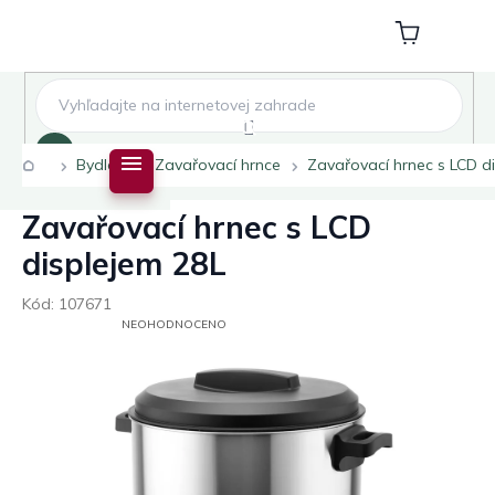
Přejít
na
Nákupní
obsah
košík
Hledat
Domů
Bydlení
Zavařovací hrnce
Zavařovací hrnec s LCD d
Zavařovací hrnec s LCD
displejem 28L
Kód:
107671
PRŮMĚRNÉ
NEOHODNOCENO
HODNOCENÍ
PRODUKTU
JE
0,0
Z
5
HVĚZDIČEK.