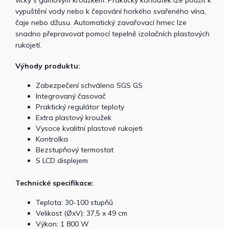
víčky s gumovým kroužkem. Praktický kohoutek lze použít k
vypuštění vody nebo k čepování horkého svařeného vína,
čaje nebo džusu. Automatický zavařovací hrnec lze
snadno přepravovat pomocí tepelně izolačních plastových
rukojetí.
Výhody produktu:
Zabezpečení schváleno SGS GS
Integrovaný časovač
Praktický regulátor teploty
Extra plastový kroužek
Vysoce kvalitní plastové rukojeti
Kontrolka
Bezstupňový termostat
S LCD displejem
Technické specifikace:
Teplota: 30-100 stupňů
Velikost (ØxV): 37,5 x 49 cm
Výkon: 1 800 W