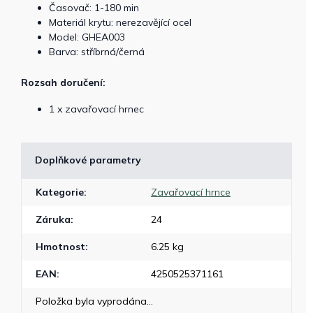
Časovač: 1-180 min
Materiál krytu: nerezavějící ocel
Model: GHEA003
Barva: stříbrná/černá
Rozsah doručení:
1 x zavařovací hrnec
Doplňkové parametry
Kategorie
:
Zavařovací hrnce
Záruka
:
24
Hmotnost
:
6.25 kg
EAN
:
4250525371161
Položka byla vyprodána…