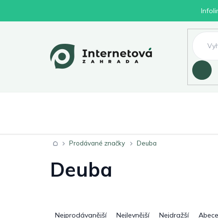
Přejít
Infol
na
obsah
Hledat
Nábytek
Byd
Zahrada
Domů
Prodávané značky
Deuba
Deuba
Ř
a
Nejprodávanější
Nejlevnější
Nejdražší
Abec