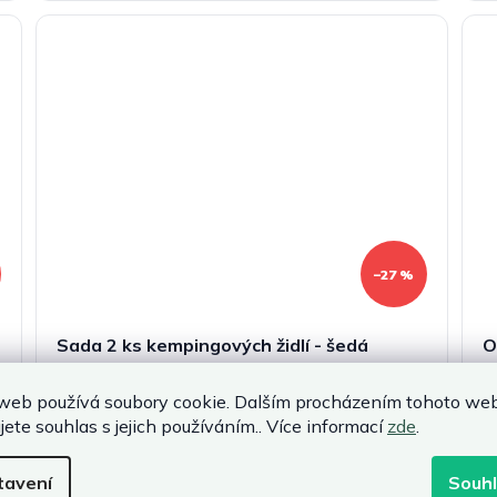
–27 %
Sada 2 ks kempingových židlí - šedá
O
MOMENTÁLNĚ NEDOSTUPNÉ
web používá soubory cookie. Dalším procházením tohoto we
É
jete souhlas s jejich používáním.. Více informací
zde
.
1 680 Kč
2
tavení
Souh