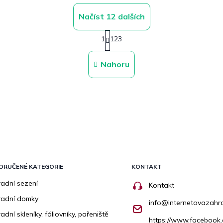
Načíst 12 dalších
S
1
123
t
O
r
v
á
l
Nahoru
n
á
k
d
o
a
v
c
á
n
í
í
p
r
v
k
y
v
ORUČENÉ KATEGORIE
KONTAKT
ý
adní sezení
p
Kontakt
i
radní domky
info
@
internetovazahr
s
u
adní skleníky, fóliovníky, pařeniště
https://www.facebook