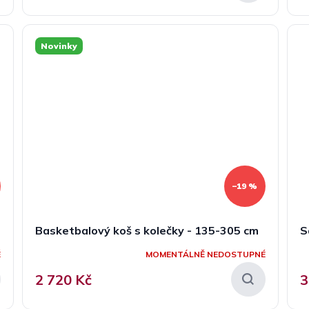
Novinky
–19 %
Basketbalový koš s kolečky - 135-305 cm
S
É
MOMENTÁLNĚ NEDOSTUPNÉ
2 720 Kč
3