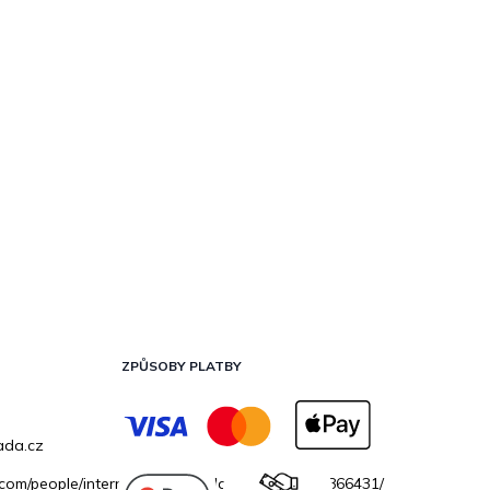
ZPŮSOBY PLATBY
ada.cz
.com/people/internetovazahradacz/100069706866431/