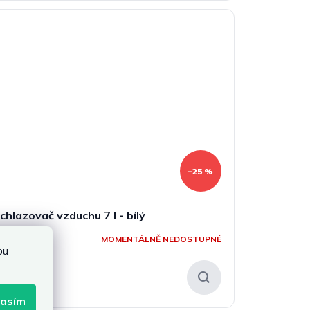
–25 %
chlazovač vzduchu 7 l - bílý
MOMENTÁLNĚ NEDOSTUPNÉ
bu
 330 Kč
lasím