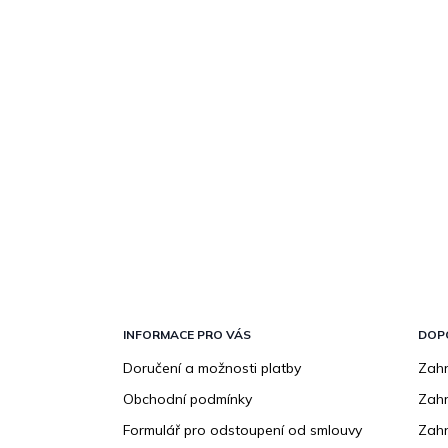
Z
á
p
INFORMACE PRO VÁS
DOP
a
Doručení a možnosti platby
Zahr
t
Obchodní podmínky
Zah
í
Formulář pro odstoupení od smlouvy
Zahr