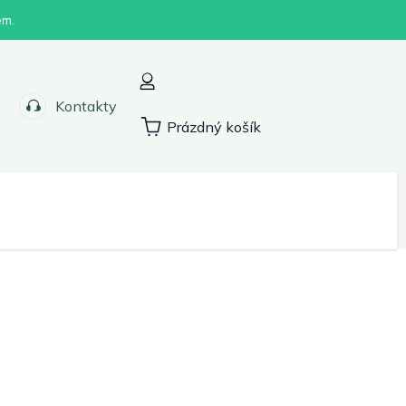
em.
Kontakty
Prázdný košík
Nákupní
košík
Sport