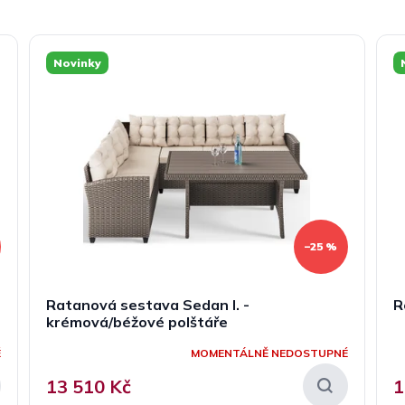
Novinky
–25 %
Ratanová sestava Sedan I. -
R
krémová/béžové polštáře
É
MOMENTÁLNĚ NEDOSTUPNÉ
13 510 Kč
1