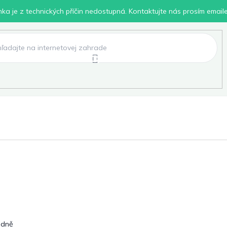
inka je z technických příčin nedostupná. Kontaktujte nás prosím email
lení
Chovatelské potřeby
Dílna
Pro děti
edně