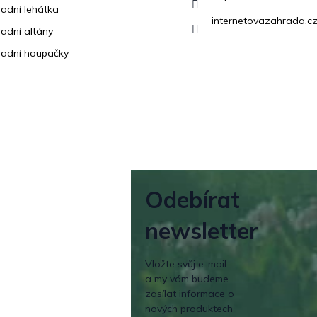
adní lehátka
internetovazahrada.cz
adní altány
adní houpačky
Odebírat
newsletter
Vložte svůj e-mail
a my vám budeme
zasílat informace o
nových produktech