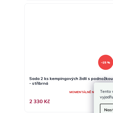
–25 %
Sada 2 ks kempingových židlí s podnožkou
- stříbrná
Tento 
MOMENTÁLNĚ NEDOSTUPN
vyjadřu
2 330 Kč
Nas