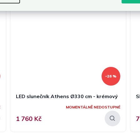
–26 %
LED slunečník Athens Ø330 cm - krémový
S
É
MOMENTÁLNĚ NEDOSTUPNÉ
1 760 Kč
7