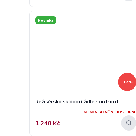
Novinky
–17 %
Režisérská skládací židle - antracit
MOMENTÁLNĚ NEDOSTUPN
1 240 Kč