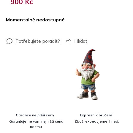
900 Kč
Měrná
cena:
Momentálně nedostupné
Hlídat
Garance nejnižší ceny
Expresní doručení
Garantujeme vám nejnižší cenu
Zboží expedujeme ihned.
na trhu.