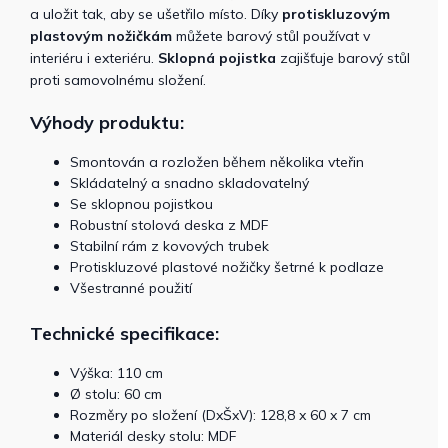
a uložit tak, aby se ušetřilo místo. Díky
protiskluzovým
plastovým nožičkám
můžete barový stůl používat v
interiéru i exteriéru.
Sklopná pojistka
zajišťuje barový stůl
proti samovolnému složení.
Výhody produktu:
Smontován a rozložen během několika vteřin
Skládatelný a snadno skladovatelný
Se sklopnou pojistkou
Robustní stolová deska z MDF
Stabilní rám z kovových trubek
Protiskluzové plastové nožičky šetrné k podlaze
Všestranné použití
Technické specifikace:
Výška: 110 cm
Ø stolu: 60 cm
Rozměry po složení (DxŠxV): 128,8 x 60 x 7 cm
Materiál desky stolu: MDF