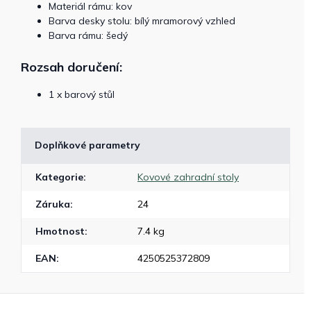
Materiál rámu: kov
Barva desky stolu: bílý mramorový vzhled
Barva rámu: šedý
Rozsah doručení:
1 x barový stůl
Doplňkové parametry
Kategorie
:
Kovové zahradní stoly
Záruka
:
24
Hmotnost
:
7.4 kg
EAN
:
4250525372809