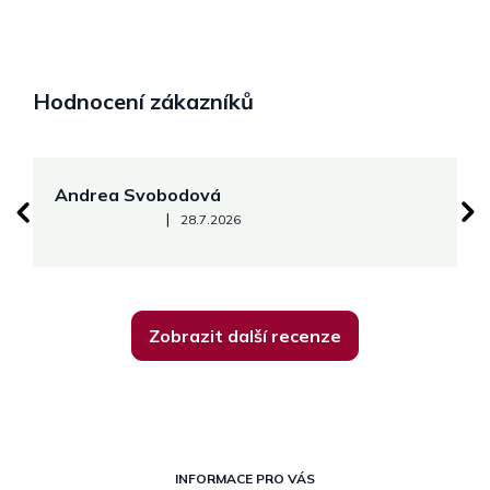
Hodnocení zákazníků
Andrea Svobodová
M
Hodnocení obchodu je 5 z 5 hvězdiček.
|
28.7.2026
Zobrazit další recenze
Z
á
INFORMACE PRO VÁS