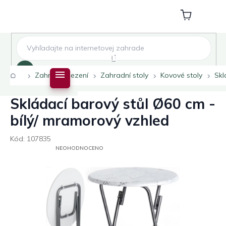
Přejít
na
Nákupní
obsah
košík
Hledat
Domů
Zahradní sezení
Zahradní stoly
Kovové stoly
Skl
Skládací barový stůl Ø60 cm -
bílý/ mramorový vzhled
Kód:
107835
PRŮMĚRNÉ
NEOHODNOCENO
HODNOCENÍ
PRODUKTU
JE
0,0
Z
5
HVĚZDIČEK.