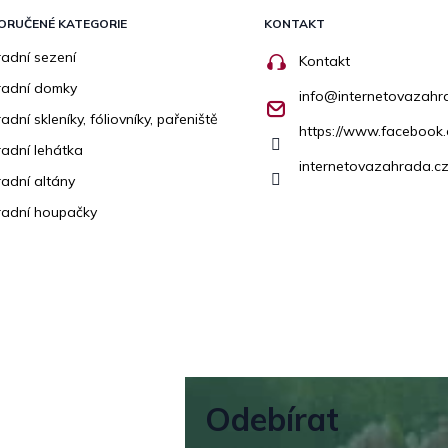
ORUČENÉ KATEGORIE
KONTAKT
adní sezení
Kontakt
radní domky
info
@
internetovazahr
adní skleníky, fóliovníky, pařeniště
https://www.facebook
adní lehátka
internetovazahrada.cz
adní altány
adní houpačky
Odebírat