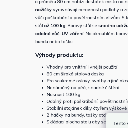
o průměru 80 cm nabízí dostatek místa na n
nožičky
vyrovnávají nerovnosti podlahy a zaj
vůči poškrábání a povětrnostním vlivům. 
stůl
až 100 kg
. Barový stůl se
snadno udržu
odolná vůči UV záření
. Na okrouhlém barové
bundu nebo tašku.
Výhody produktu:
Vhodný pro vnitřní i vnější použití
80 cm široká stolová deska
Pro soukromé oslavy, svatby a jiné akc
Nenáročný na péči, snadné čištění
Nosnost 100 kg
Odolný proti poškrábání, povětrnostní
Stabilní stojánek díky čtyřem výškov
2 háčky na bundy, tašky atd.
Skládací plocha stolu aby se ušetřilo m
Tento 