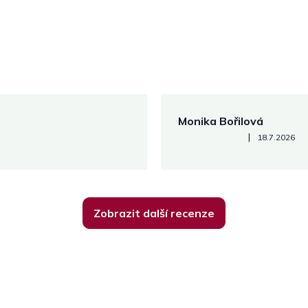
Monika Bořilová
Hodnocení obchodu je 5 z 5
|
18.7.2026
Zobrazit další recenze