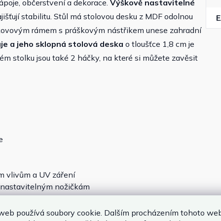
ápoje, občerstvení a dekorace.
Výškově nastavitelné
išťují stabilitu. Stůl má stolovou desku z MDF odolnou
S kovovým rámem s práškovým nástřikem unese zahradní
je
a jeho sklopná
stolová deska
o tloušťce 1,8 cm je
m stolku jsou také 2 háčky, na které si můžete zavěsit
e
m vlivům a UV záření
ě nastavitelným nožičkám
ísto
web používá soubory cookie. Dalším procházením tohoto we