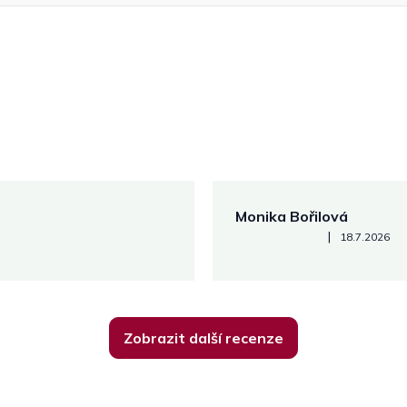
Monika Bořilová
Hodnocení obchodu je 5 z 5
|
18.7.2026
Zobrazit další recenze