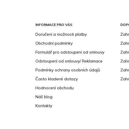
Z
á
p
INFORMACE PRO VÁS
DOP
a
Doručení a možnosti platby
Zahr
t
Obchodní podmínky
Zah
í
Formulář pro odstoupení od smlouvy
Zahr
Odstoupení od smlouvy/ Reklamace
Zahr
Podmínky ochrany osobních údajů
Zahr
Často kladené dotazy
Zahr
Hodnocení obchodu
Náš blog
Kontakty