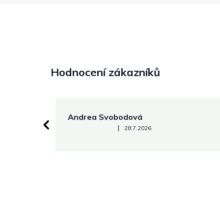
Hodnocení zákazníků
Andrea Svobodová
Hodnocení obchodu je 5 z 5 hvězdiček.
|
28.7.2026