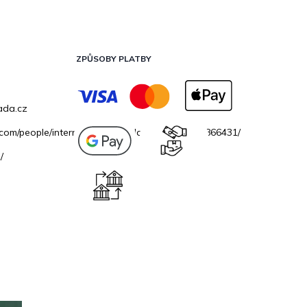
ZPŮSOBY PLATBY
ada.cz
.com/people/internetovazahradacz/100069706866431/
/