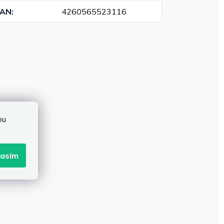
EAN
:
4260565523116
bu
lasím