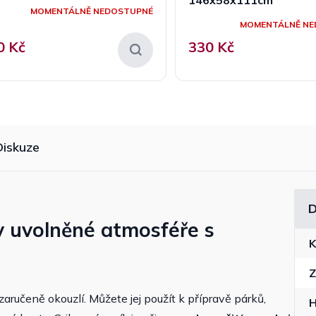
MOMENTÁLNĚ NEDOSTUPNÉ
MOMENTÁLNĚ NE
0 Kč
330 Kč
Diskuze
D
y v uvolněné atmosféře s
K
Z
aručeně okouzlí. Můžete jej použít k přípravě párků,