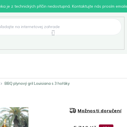
inka je z technických příčin nedostupná. Kontaktujte nás prosím email
lení
Chovatelské potřeby
Dílna
Pro děti
BBQ plynový gril Louisiana s 3 hořáky
Možnosti doručení