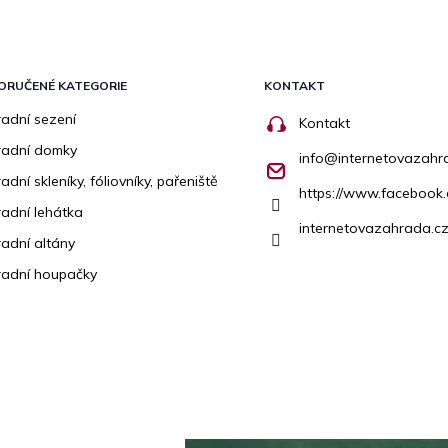
ORUČENÉ KATEGORIE
KONTAKT
adní sezení
Kontakt
radní domky
info
@
internetovazahr
adní skleníky, fóliovníky, pařeniště
https://www.facebook
adní lehátka
internetovazahrada.cz
adní altány
adní houpačky