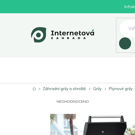
Přejít
Infol
na
obsah
Hledat
Nábytek
Byd
Zahrada
Domů
Záhradní grily a ohniště
Grily
Plynové grily
PRŮMĚRNÉ
NEOHODNOCENO
HODNOCENÍ
PRODUKTU
JE
0,0
Z
5
HVĚZDIČEK.