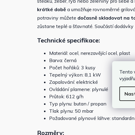
steaků, žeber, ryb nebo zeleniny pro sebe a 
krátké době
a umožňuje rovnoměrné grilován
potraviny můžete
dočasně skladovat na t
zůstane teplé a šťavnaté. Součástí dodávky 
Technické specifikace:
Materiál: ocel, nerezavějící ocel, plast
Barva: černá
Počet hořáků: 3 kusy
Tento 
Tepelný výkon: 8,1 kW
vyjadřu
Zapalování: elektrické
Ovládání plamene: plynulé
Nas
Průtok: 612 g/h
Typ plynu: butan / propan
Tlak plynu: 50 mbar
Požadované plynové láhve: standardní
Rozměry: