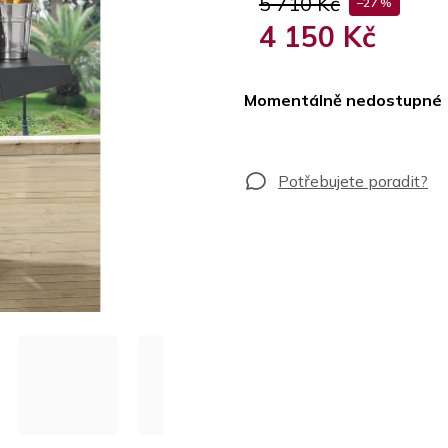
5 710 Kč
–27 %
4 150 Kč
Měrná
cena:
Momentálně nedostupné