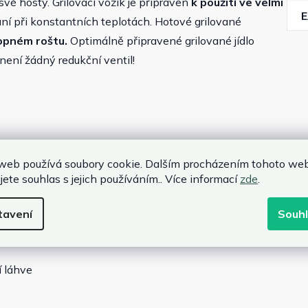
své hosty. Grilovací vozík je připraven
k použití ve velmi
í při konstantních teplotách. Hotové grilované
opném roštu.
Optimálně připravené grilované jídlo
není žádný redukční ventil!
web používá soubory cookie. Dalším procházením tohoto we
jete souhlas s jejich používáním.. Více informací
zde
.
tavení
Souh
 láhve