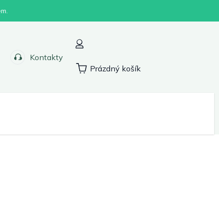
em.
Kontakty
Prázdný košík
Nákupní
košík
Sport