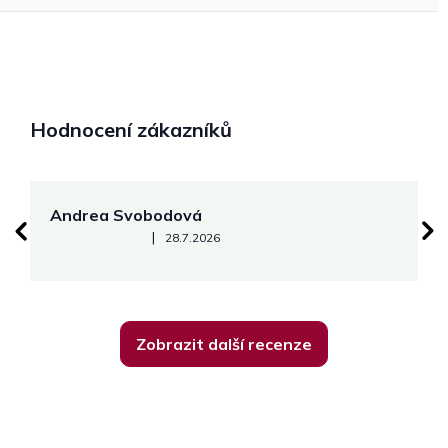
Hodnocení zákazníků
Andrea Svobodová
M
Hodnocení obchodu je 5 z 5 hvězdiček.
|
28.7.2026
Zobrazit další recenze