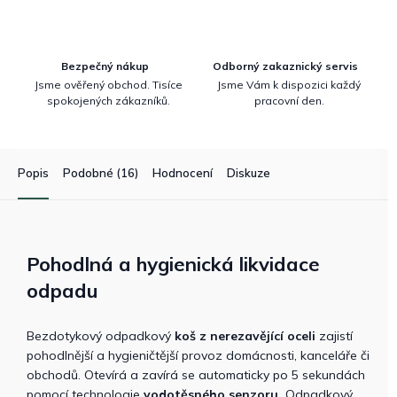
Bezpečný nákup
Odborný zakaznický servis
Jsme ověřený obchod. Tisíce
Jsme Vám k dispozici každý
spokojených zákazníků.
pracovní den.
Popis
Podobné (16)
Hodnocení
Diskuze
Pohodlná a hygienická likvidace
odpadu
Bezdotykový odpadkový
koš z nerezavějící oceli
zajistí
pohodlnější a hygieničtější provoz domácnosti, kanceláře či
obchodů. Otevírá a zavírá se automaticky po 5 sekundách
pomocí technologie
vodotěsného senzoru.
Odpadkový