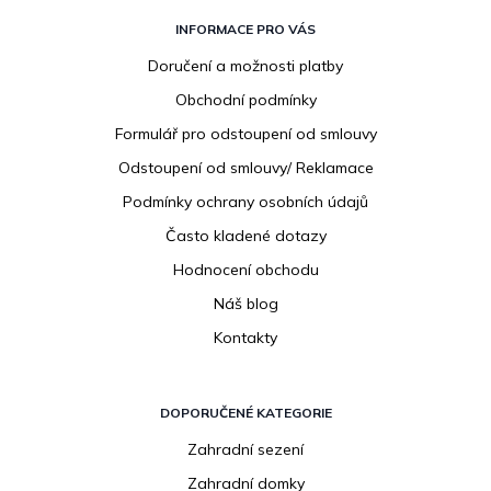
Z
á
INFORMACE PRO VÁS
p
Doručení a možnosti platby
a
Obchodní podmínky
t
í
Formulář pro odstoupení od smlouvy
Odstoupení od smlouvy/ Reklamace
Podmínky ochrany osobních údajů
Často kladené dotazy
Hodnocení obchodu
Náš blog
Kontakty
DOPORUČENÉ KATEGORIE
Zahradní sezení
Zahradní domky