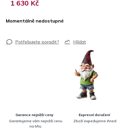
1 630 Kč
Měrná
cena:
Momentálně nedostupné
Hlídat
Garance nejnižší ceny
Expresní doručení
Garantujeme vám nejnižší cenu
Zboží expedujeme ihned.
na trhu.