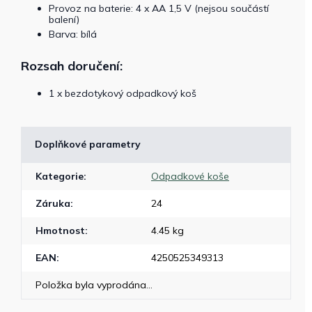
Provoz na baterie: 4 x AA 1,5 V (nejsou součástí
balení)
Barva: bílá
Rozsah doručení:
1 x bezdotykový odpadkový koš
Doplňkové parametry
Kategorie
:
Odpadkové koše
Záruka
:
24
Hmotnost
:
4.45 kg
EAN
:
4250525349313
Položka byla vyprodána…