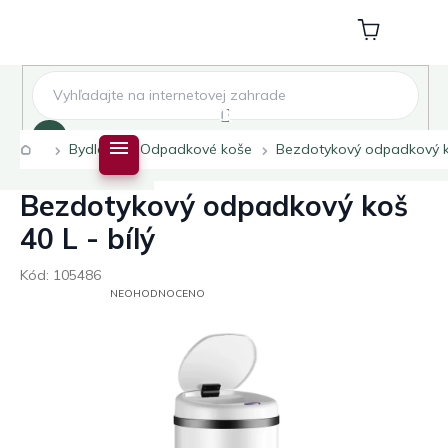
Přejít
na
Nákupní
obsah
košík
Hledat
Domů
Bydlení
Odpadkové koše
Bezdotykový odpadkový ko
Bezdotykový odpadkový koš
40 L - bílý
Kód:
105486
PRŮMĚRNÉ
NEOHODNOCENO
HODNOCENÍ
PRODUKTU
JE
0,0
Z
5
HVĚZDIČEK.