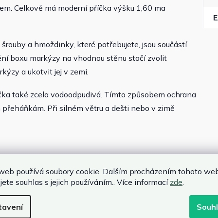
m. Celkově má ​​moderní příčka výšku 1,60 ma
rouby a hmoždinky, které potřebujete, jsou součástí
ění boxu markýzy na vhodnou stěnu stačí zvolit
zy a ukotvit jej v zemi.
čka také zcela vodoodpudivá. Tímto způsobem ochrana
 přeháňkám. Při silném větru a dešti nebo v zimě
web používá soubory cookie. Dalším procházením tohoto we
rem
jete souhlas s jejich používáním.. Více informací
zde
.
tavení
Souh