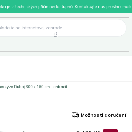
inka je z technických příčin nedostupná. Kontaktujte nás prosím email
lení
Chovatelské potřeby
Dílna
Pro děti
arkýza Dubaj 300 x 160 cm - antracit
Možnosti doručení