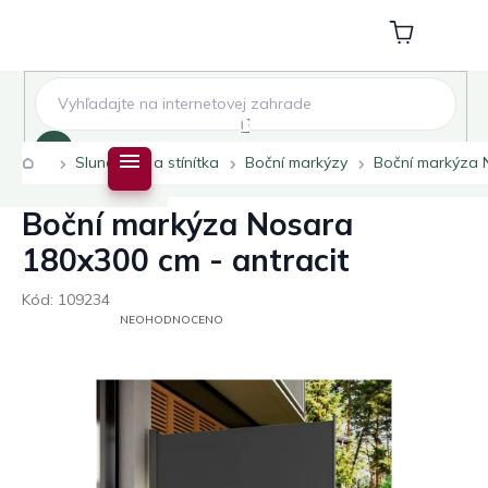
Přejít
na
Nákupní
obsah
košík
Hledat
Domů
Slunečníky a stínítka
Boční markýzy
Boční markýza 
Boční markýza Nosara
180x300 cm - antracit
Kód:
109234
PRŮMĚRNÉ
NEOHODNOCENO
HODNOCENÍ
PRODUKTU
JE
0,0
Z
5
HVĚZDIČEK.