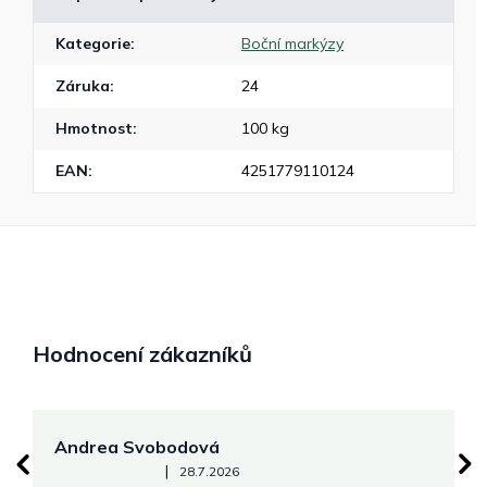
Kategorie
:
Boční markýzy
Záruka
:
24
Hmotnost
:
100 kg
EAN
:
4251779110124
Hodnocení zákazníků
Andrea Svobodová
M
Hodnocení obchodu je 5 z 5 hvězdiček.
|
28.7.2026