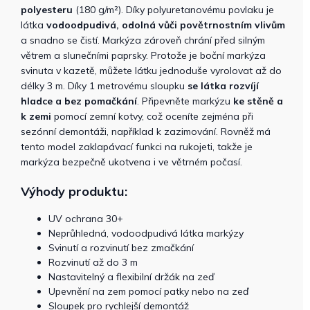
polyesteru
(180 g/m²). Díky polyuretanovému povlaku je
látka
vodoodpudivá, odolná vůči povětrnostním vlivům
a snadno se čistí. Markýza zároveň chrání před silným
větrem a slunečními paprsky. Protože je boční markýza
svinuta v kazetě, můžete látku jednoduše vyrolovat až do
délky 3 m. Díky 1 metrovému sloupku
se látka rozvíjí
hladce a bez pomačkání
. Připevněte markýzu
ke stěně a
k zemi
pomocí zemní kotvy, což oceníte zejména při
sezónní demontáži, například k zazimování. Rovněž má
tento model zaklapávací funkci na rukojeti, takže je
markýza bezpečně ukotvena i ve větrném počasí.
Výhody produktu:
UV ochrana 30+
Neprůhledná, vodoodpudivá látka markýzy
Svinutí a rozvinutí bez zmačkání
Rozvinutí až do 3 m
Nastavitelný a flexibilní držák na zeď
Upevnění na zem pomocí patky nebo na zeď
Sloupek pro rychlejší demontáž