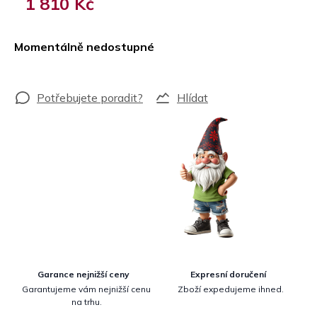
1 810 Kč
Měrná
cena:
Momentálně nedostupné
Hlídat
Garance nejnižší ceny
Expresní doručení
Garantujeme vám nejnižší cenu
Zboží expedujeme ihned.
na trhu.