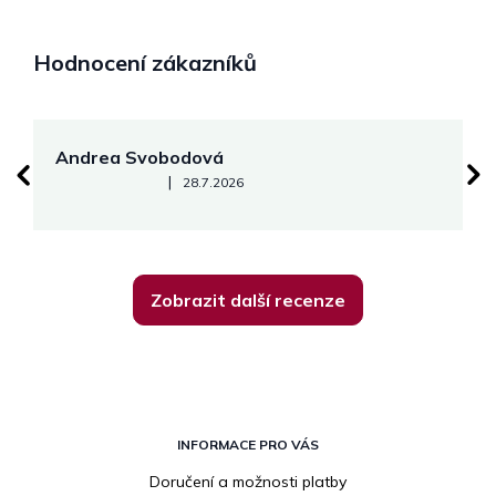
Hodnocení zákazníků
Andrea Svobodová
M
Hodnocení obchodu je 5 z 5 hvězdiček.
|
28.7.2026
Zobrazit další recenze
Z
á
INFORMACE PRO VÁS
p
Doručení a možnosti platby