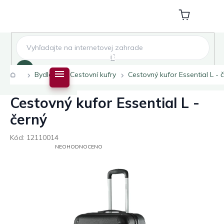
Přejít
na
Nákupní
obsah
košík
Hledat
Domů
Bydlení
Cestovní kufry
Cestovný kufor Essential L - 
Cestovný kufor Essential L -
černý
Kód:
12110014
PRŮMĚRNÉ
NEOHODNOCENO
HODNOCENÍ
PRODUKTU
JE
0,0
Z
5
HVĚZDIČEK.