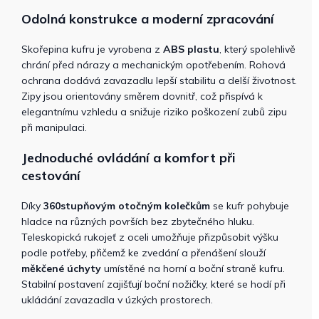
Odolná konstrukce a moderní zpracování
Skořepina kufru je vyrobena z
ABS plastu
, který spolehlivě
chrání před nárazy a mechanickým opotřebením. Rohová
ochrana dodává zavazadlu lepší stabilitu a delší životnost.
Zipy jsou orientovány směrem dovnitř, což přispívá k
elegantnímu vzhledu a snižuje riziko poškození zubů zipu
při manipulaci.
Jednoduché ovládání a komfort při
cestování
Díky
360stupňovým otočným kolečkům
se kufr pohybuje
hladce na různých površích bez zbytečného hluku.
Teleskopická rukojeť z oceli umožňuje přizpůsobit výšku
podle potřeby, přičemž ke zvedání a přenášení slouží
měkčené úchyty
umístěné na horní a boční straně kufru.
Stabilní postavení zajišťují boční nožičky, které se hodí při
ukládání zavazadla v úzkých prostorech.