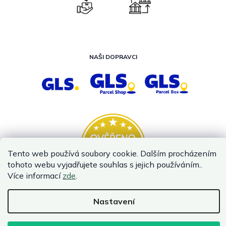
NAŠI DOPRAVCI
Tento web používá soubory cookie. Dalším procházením
tohoto webu vyjadřujete souhlas s jejich používáním..
Více informací
zde
.
Nastavení
Vytvořil Shoptet
Copyright 2026
InternetovaZahrada.cz
. Všechna práva vyhrazena.