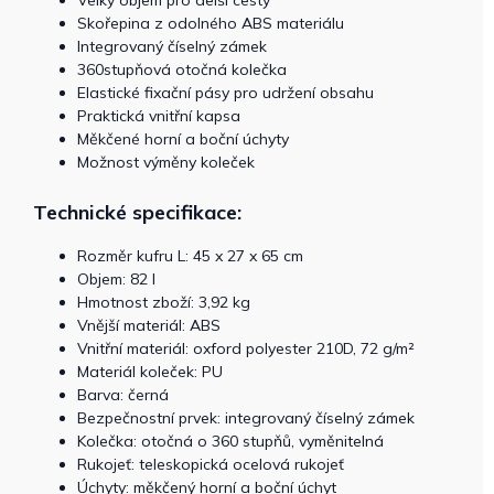
Velký objem pro delší cesty
Skořepina z odolného ABS materiálu
Integrovaný číselný zámek
360stupňová otočná kolečka
Elastické fixační pásy pro udržení obsahu
Praktická vnitřní kapsa
Měkčené horní a boční úchyty
Možnost výměny koleček
Technické specifikace:
Rozměr kufru L: 45 x 27 x 65 cm
Objem: 82 l
Hmotnost zboží: 3,92 kg
Vnější materiál: ABS
Vnitřní materiál: oxford polyester 210D, 72 g/m²
Materiál koleček: PU
Barva: černá
Bezpečnostní prvek: integrovaný číselný zámek
Kolečka: otočná o 360 stupňů, vyměnitelná
Rukojeť: teleskopická ocelová rukojeť
Úchyty: měkčený horní a boční úchyt