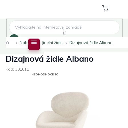
Přejít
na
Nákupní
obsah
košík
Hledat
Domů
Nábytek
Jídelní židle
Dizajnová židle Albano
Dizajnová židle Albano
Kód:
301611
PRŮMĚRNÉ
NEOHODNOCENO
HODNOCENÍ
PRODUKTU
JE
0,0
Z
5
HVĚZDIČEK.