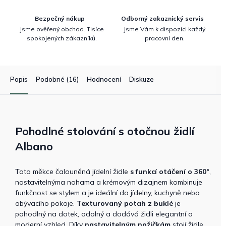
Bezpečný nákup
Odborný zakaznický servis
Jsme ověřený obchod. Tisíce
Jsme Vám k dispozici každý
spokojených zákazníků.
pracovní den.
Popis
Podobné (16)
Hodnocení
Diskuze
Pohodlné stolování s otočnou židlí
Albano
Tato měkce čalouněná jídelní židle
s funkcí otáčení o 360°
,
nastavitelnýma nohama a krémovým dizajnem kombinuje
funkčnost se stylem a je ideální do jídelny, kuchyně nebo
obývacího pokoje.
Texturovaný potah z buklé
je
pohodlný na dotek, odolný a dodává židli elegantní a
moderní vzhled. Díky
nastavitelným nožičkám
stojí židle