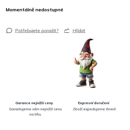
Měrná
cena:
Momentálně nedostupné
Hlídat
Garance nejnižší ceny
Expresní doručení
Garantujeme vám nejnižší cenu
Zboží expedujeme ihned.
na trhu.