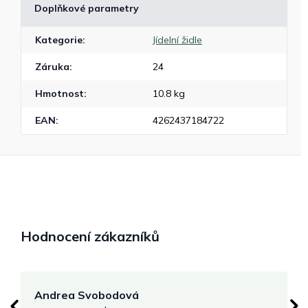
Doplňkové parametry
Kategorie
:
Jídelní židle
Záruka
:
24
Hmotnost
:
10.8 kg
EAN
:
4262437184722
Hodnocení zákazníků
Andrea Svobodová
M