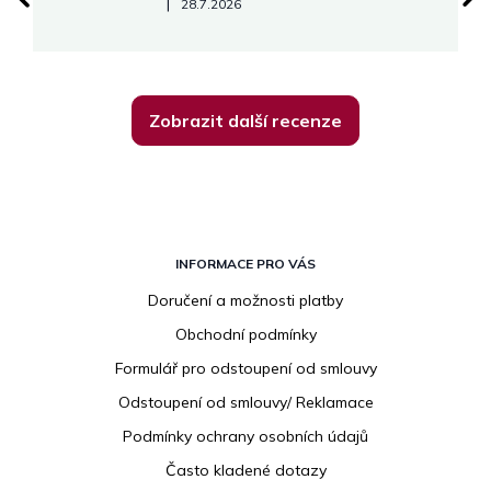
Hodnocení obchodu je 5 z 5 hvězdiček.
|
28.7.2026
Zobrazit další recenze
Z
á
INFORMACE PRO VÁS
p
Doručení a možnosti platby
a
Obchodní podmínky
t
í
Formulář pro odstoupení od smlouvy
Odstoupení od smlouvy/ Reklamace
Podmínky ochrany osobních údajů
Často kladené dotazy