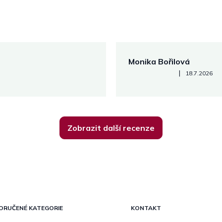
Monika Bořilová
Hodnocení obchodu je 5 z 5
|
18.7.2026
Zobrazit další recenze
ORUČENÉ KATEGORIE
KONTAKT