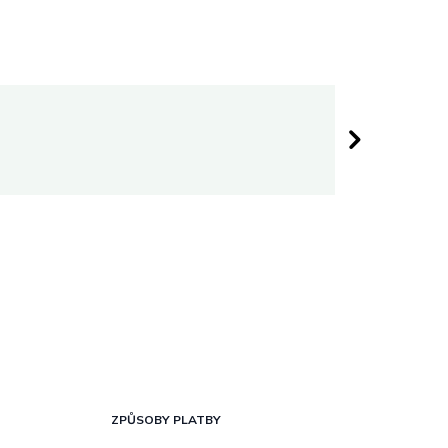
Darina 
 hvězdiček.
Hodnocen
ZPŮSOBY PLATBY