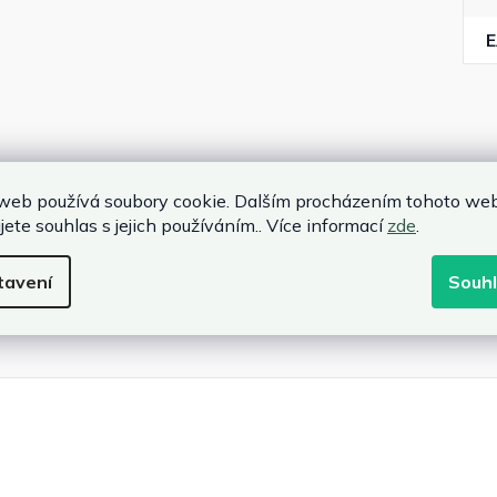
web používá soubory cookie. Dalším procházením tohoto we
jete souhlas s jejich používáním.. Více informací
zde
.
tavení
Souh
 100% polyester