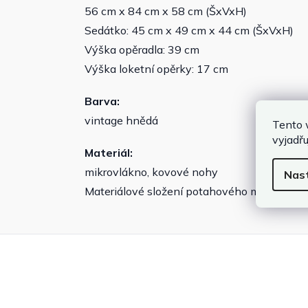
56 cm x 84 cm x 58 cm (ŠxVxH)
Sedátko: 45 cm x 49 cm x 44 cm (ŠxVxH)
Výška opěradla: 39 cm
Výška loketní opěrky: 17 cm
Barva:
vintage hnědá
Tento 
vyjadřu
Materiál:
mikrovlákno, kovové nohy
Nas
Materiálové složení potahového materiálu: