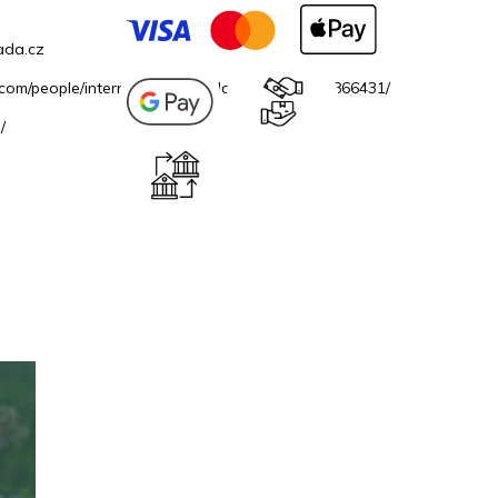
ada.cz
.com/people/internetovazahradacz/100069706866431/
/