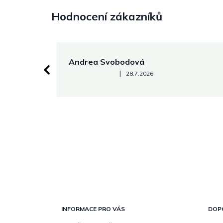
Hodnocení zákazníků
Andrea Svobodová
Hodnocení obchodu je 5 z 5 hvězdiček.
|
28.7.2026
Z
á
p
INFORMACE PRO VÁS
DOP
a