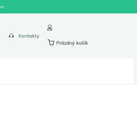
em.
Kontakty
Prázdný košík
Nákupní
košík
Sport