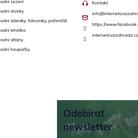
adní sezení
Kontakt
radní domky
info
@
internetovazahr
adní skleníky, fóliovníky, pařeniště
https://www.facebook
adní lehátka
internetovazahrada.cz
adní altány
adní houpačky
Odebírat
newsletter