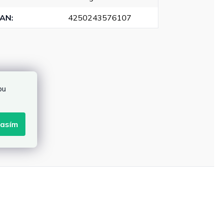
EAN
:
4250243576107
bu
lasím