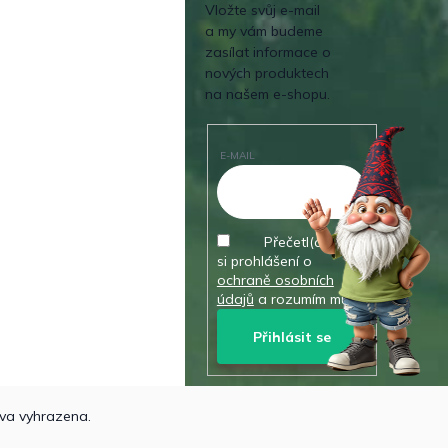
Vložte svůj e-mail
a my vám budeme
zasílat informace o
nových produktech
na našem e-shopu.
E-MAIL
Přečetl(a) jsem
si prohlášení o
ochraně osobních
údajů
a rozumím mu.
Přihlásit se
va vyhrazena.