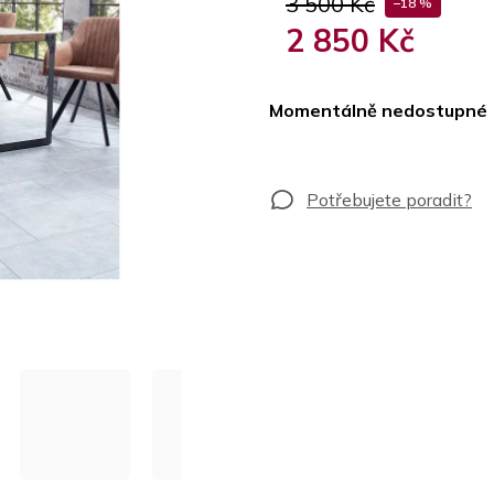
3 500 Kč
–18 %
2 850 Kč
Měrná
cena:
Momentálně nedostupné