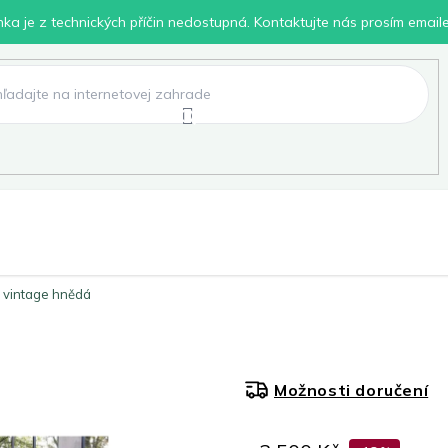
inka je z technických příčin nedostupná. Kontaktujte nás prosím email
lení
Chovatelské potřeby
Dílna
Pro děti
 vintage hnědá
Možnosti doručení