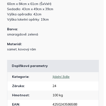
60cm x 84cm x 61cm (ŠxVxH)
Sedadlo: 43cm x 49cm x 39cm
Výška opěradla: 42cm
Výška loketní opěrky: 19cm
Barva:
smaragdově zelená
Materiál:
samet, kovový rám
Doplňkové parametry
Kategorie
:
Jídelní židle
Záruka
:
24
Hmotnost
:
100 kg
EAN
:
4250243586588