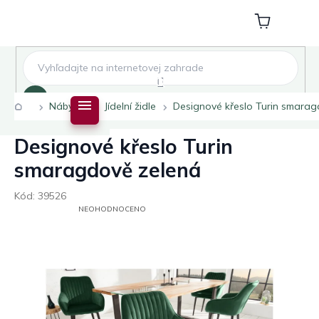
Přejít
na
Nákupní
obsah
košík
Hledat
Domů
Nábytek
Jídelní židle
Designové křeslo Turin smara
Designové křeslo Turin
smaragdově zelená
Kód:
39526
PRŮMĚRNÉ
NEOHODNOCENO
HODNOCENÍ
PRODUKTU
JE
0,0
Z
5
HVĚZDIČEK.