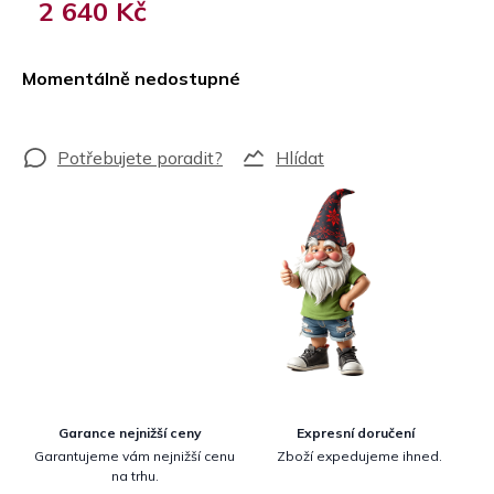
2 640 Kč
Měrná
cena:
Momentálně nedostupné
Hlídat
Garance nejnižší ceny
Expresní doručení
Garantujeme vám nejnižší cenu
Zboží expedujeme ihned.
na trhu.