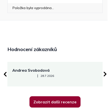
Položka byla vyprodána…
Hodnocení zákazníků
Andrea Svobodová
M
Hodnocení obchodu je 5 z 5 hvězdiček.
|
28.7.2026
Zobrazit další recenze