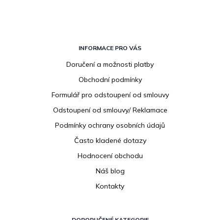
Z
á
INFORMACE PRO VÁS
p
Doručení a možnosti platby
a
Obchodní podmínky
t
í
Formulář pro odstoupení od smlouvy
Odstoupení od smlouvy/ Reklamace
Podmínky ochrany osobních údajů
Často kladené dotazy
Hodnocení obchodu
Náš blog
Kontakty
DOPORUČENÉ KATEGORIE