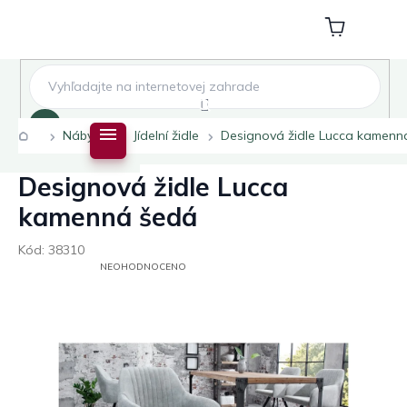
Přejít
na
Nákupní
obsah
košík
Hledat
Domů
Nábytek
Jídelní židle
Designová židle Lucca kamenn
Designová židle Lucca
kamenná šedá
Kód:
38310
PRŮMĚRNÉ
NEOHODNOCENO
HODNOCENÍ
PRODUKTU
JE
0,0
Z
5
HVĚZDIČEK.