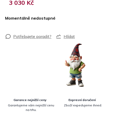
3 030 Kč
Měrná
cena:
Momentálně nedostupné
Hlídat
Garance nejnižší ceny
Expresní doručení
Garantujeme vám nejnižší cenu
Zboží expedujeme ihned.
na trhu.