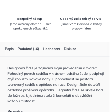
Bezpečný nákup
Odborný zakaznický servis
Jsme ověřený obchod. Tisíce
Jsme Vám k dispozici každý
spokojených zákazníků.
pracovní den.
Popis
Podobné (16)
Hodnocení
Diskuze
Designová židle je zajímavá svým provedením a tvarem.
Pohodlný povrch sedáku v krásném odstínu šedé, podpírají
čtyři robustní kovové nohy. O pohodlnost se postará
tvarovaný sedák s opěrkou na ruce. Design židle dotváří
ozdobné prošívání opěradla. Elegantní židle se skvěle hodí
do ložnice, k jídelnímu stolu či kanceláři a obzvláštní
každou místnost.
Rozměry: