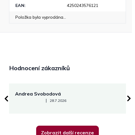
EAN
:
4250243576121
Položka byla vyprodána…
Hodnocení zákazníků
Andrea Svobodová
M
Hodnocení obchodu je 5 z 5 hvězdiček.
|
28.7.2026
Zobrazit další recenze