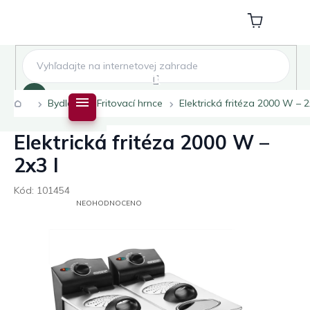
Přejít
na
Nákupní
obsah
košík
Hledat
Domů
Bydlení
Fritovací hrnce
Elektrická fritéza 2000 W – 2
Elektrická fritéza 2000 W –
2x3 l
Kód:
101454
PRŮMĚRNÉ
NEOHODNOCENO
HODNOCENÍ
PRODUKTU
JE
0,0
Z
5
HVĚZDIČEK.