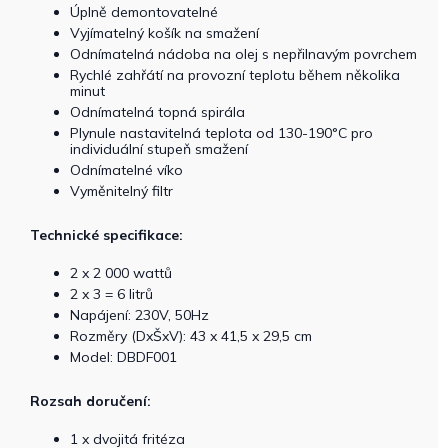
Úplně demontovatelné
Vyjímatelný košík na smažení
Odnímatelná nádoba na olej s nepřilnavým povrchem
Rychlé zahřátí na provozní teplotu během několika
minut
Odnímatelná topná spirála
Plynule nastavitelná teplota od 130-190°C pro
individuální stupeň smažení
Odnímatelné víko
Vyměnitelný filtr
Technické specifikace:
2 x 2 000 wattů
2 x 3 = 6 litrů
Napájení: 230V, 50Hz
Rozměry (DxŠxV): 43 x 41,5 x 29,5 cm
Model: DBDF001
Rozsah doručení:
1 x dvojitá fritéza