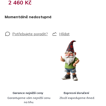
2 460 Kč
Měrná
cena:
Momentálně nedostupné
Hlídat
Garance nejnižší ceny
Expresní doručení
Garantujeme vám nejnižší cenu
Zboží expedujeme ihned.
na trhu.