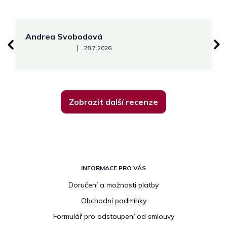
Andrea Svobodová
M
Hodnocení obchodu je 5 z 5 hvězdiček.
|
28.7.2026
Zobrazit další recenze
Z
á
INFORMACE PRO VÁS
p
Doručení a možnosti platby
a
Obchodní podmínky
t
í
Formulář pro odstoupení od smlouvy