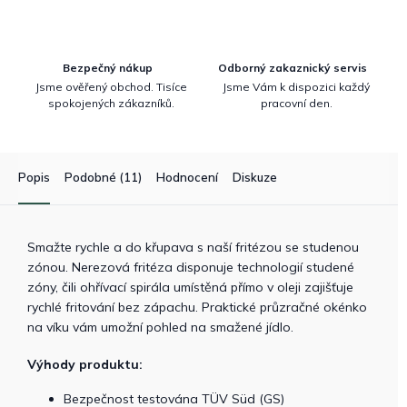
Bezpečný nákup
Odborný zakaznický servis
Jsme ověřený obchod. Tisíce
Jsme Vám k dispozici každý
spokojených zákazníků.
pracovní den.
Popis
Podobné (11)
Hodnocení
Diskuze
Smažte rychle a do křupava s naší fritézou se studenou
zónou. Nerezová fritéza disponuje technologií studené
zóny, čili ohřívací spirála umístěná přímo v oleji zajišťuje
rychlé fritování bez zápachu. Praktické průzračné okénko
na víku vám umožní pohled na smažené jídlo.
Výhody produktu:
Bezpečnost testována TÜV Süd (GS)