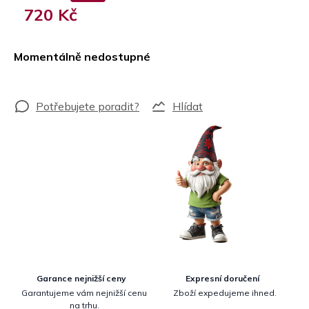
720 Kč
Měrná
cena:
Momentálně nedostupné
Hlídat
Garance nejnižší ceny
Expresní doručení
Garantujeme vám nejnižší cenu
Zboží expedujeme ihned.
na trhu.