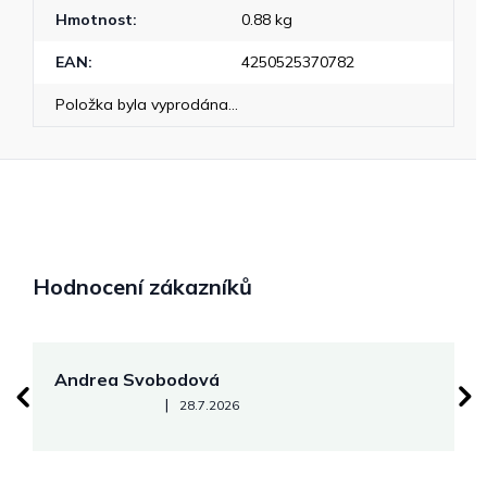
Hmotnost
:
0.88 kg
EAN
:
4250525370782
Položka byla vyprodána…
Hodnocení zákazníků
Andrea Svobodová
M
Hodnocení obchodu je 5 z 5 hvězdiček.
|
28.7.2026