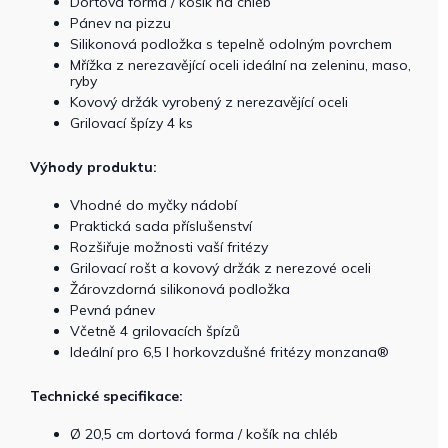
Dortová forma / košík na chléb
Pánev na pizzu
Silikonová podložka s tepelně odolným povrchem
Mřížka z nerezavějící oceli ideální na zeleninu, maso,
ryby
Kovový držák vyrobený z nerezavějící oceli
Grilovací špízy 4 ks
Výhody produktu:
Vhodné do myčky nádobí
Praktická sada příslušenství
Rozšiřuje možnosti vaší fritézy
Grilovací rošt a kovový držák z nerezové oceli
Žárovzdorná silikonová podložka
Pevná pánev
Včetně 4 grilovacích špízů
Ideální pro 6,5 l horkovzdušné fritézy monzana®
Technické specifikace:
Ø 20,5 cm dortová forma / košík na chléb