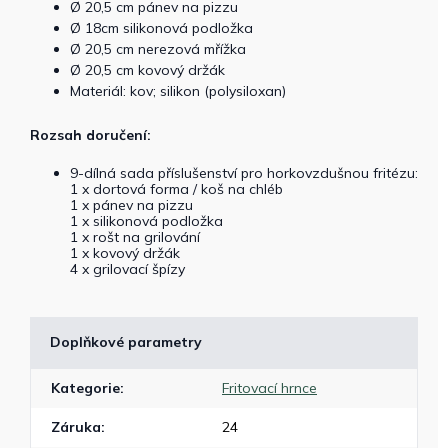
Ø 20,5 cm pánev na pizzu
Ø 18cm silikonová podložka
Ø 20,5 cm nerezová mřížka
Ø 20,5 cm kovový držák
Materiál: kov; silikon (polysiloxan)
Rozsah doručení:
9-dílná sada příslušenství pro horkovzdušnou fritézu:
1 x dortová forma / koš na chléb
1 x pánev na pizzu
1 x silikonová podložka
1 x rošt na grilování
1 x kovový držák
4 x grilovací špízy
Doplňkové parametry
Kategorie
:
Fritovací hrnce
Záruka
:
24