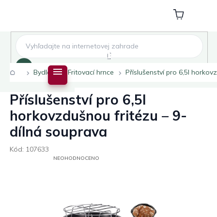
Přejít
na
Nákupní
obsah
košík
Hledat
Domů
Bydlení
Fritovací hrnce
Příslušenství pro 6,5l horko
Příslušenství pro 6,5l
horkovzdušnou fritézu – 9-
dílná souprava
Kód:
107633
PRŮMĚRNÉ
NEOHODNOCENO
HODNOCENÍ
PRODUKTU
JE
0,0
Z
5
HVĚZDIČEK.