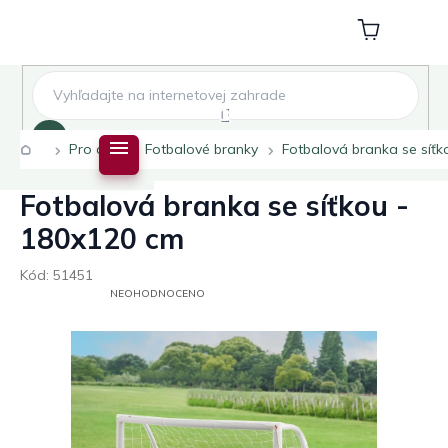
Přejít
na
Nákupní
obsah
košík
Hledat
Domů
Pro děti
Fotbalové branky
Fotbalová branka se síťk
Fotbalová branka se síťkou -
180x120 cm
Kód:
51451
PRŮMĚRNÉ
NEOHODNOCENO
HODNOCENÍ
PRODUKTU
JE
0,0
Z
5
HVĚZDIČEK.