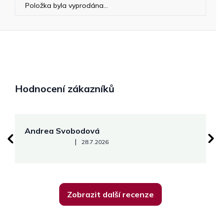
Položka byla vyprodána…
Hodnocení zákazníků
Andrea Svobodová
M
Hodnocení obchodu je 5 z 5 hvězdiček.
|
28.7.2026
Zobrazit další recenze