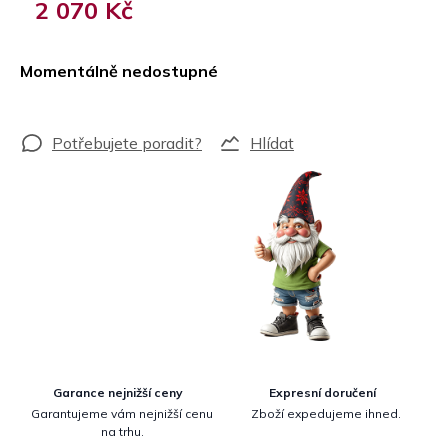
2 070 Kč
Měrná
cena:
Momentálně nedostupné
Hlídat
Garance nejnižší ceny
Expresní doručení
Garantujeme vám nejnižší cenu
Zboží expedujeme ihned.
na trhu.