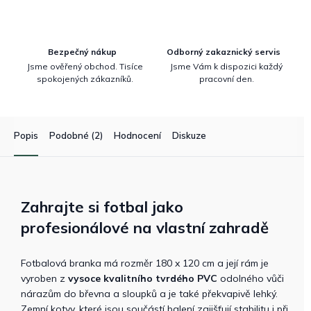
Bezpečný nákup
Odborný zakaznický servis
Jsme ověřený obchod. Tisíce
Jsme Vám k dispozici každý
spokojených zákazníků.
pracovní den.
Popis
Podobné (2)
Hodnocení
Diskuze
Zahrajte si fotbal jako
profesionálové na vlastní zahradě
Fotbalová branka má rozměr 180 x 120 cm a její rám je
vyroben z
vysoce kvalitního tvrdého PVC
odolného vůči
nárazům do břevna a sloupků a je také překvapivě lehký.
Zemní kotvy, které jsou součástí balení zajišťují stabilitu i při