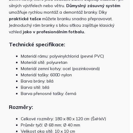
silných výstřelech nebo větru.
Důmyslný zásuvný systém
umožňuje rychlou montáž a demontáž branky. Díky
praktické tašce
můžete branku snadno přepravovat.
Jednoduchý rám branky s bílou síťkou zajišťuje klasický
vzhled
jako v profesionálním fotbalu.
Technické specifikace:
Materiál rámu: polyvinylchlorid (pevné PVC)
Materiál sítě: polyuretan
Materiál zemní kotvy: ocel (pozinkovaná)
Materiál tašky: 600D nylon
Barva brány: bílá
Barva sítě: bílá
Barva přenosné tašky: černá
Rozměry:
Celkové rozměry: 180 x 80 x 120 cm (ŠxHxV)
Průměr tyčí: Ø 68 mm; Ø 40 mm
Velikost oka sítě: 10 x 10 cm