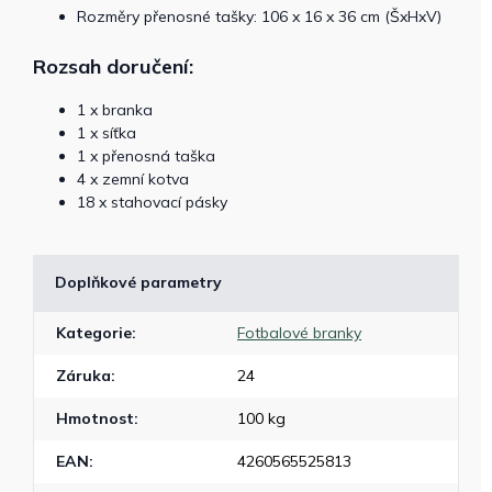
Rozměry přenosné tašky: 106 x 16 x 36 cm (ŠxHxV)
Rozsah doručení:
1 x branka
1 x síťka
1 x přenosná taška
4 x zemní kotva
18 x stahovací pásky
Doplňkové parametry
Kategorie
:
Fotbalové branky
Záruka
:
24
Hmotnost
:
100 kg
EAN
:
4260565525813