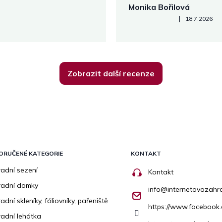
Monika Bořilová
Hodnocení obchodu je 5 z 5
|
18.7.2026
Zobrazit další recenze
ORUČENÉ KATEGORIE
KONTAKT
adní sezení
Kontakt
radní domky
info
@
internetovazahr
adní skleníky, fóliovníky, pařeniště
https://www.facebook
adní lehátka