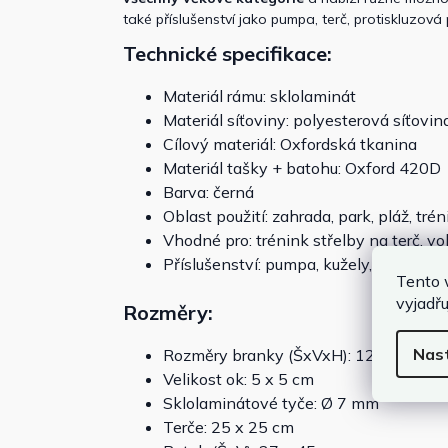
také příslušenství jako pumpa, terč, protiskluzová 
Technické specifikace:
Materiál rámu: sklolaminát
Materiál síťoviny: polyesterová síťovi
Cílový materiál: Oxfordská tkanina
Materiál tašky + batohu: Oxford 420D
Barva: černá
Oblast použití: zahrada, park, pláž, tré
Vhodné pro: trénink střelby na terč, v
Příslušenství: pumpa, kužely, terče, kol
Tento 
vyjadřu
Rozměry:
Nas
Rozměry branky (ŠxVxH): 120 x 90 x 
Velikost ok: 5 x 5 cm
Sklolaminátové tyče: Ø 7 mm
Terče: 25 x 25 cm