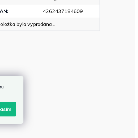
EAN
:
4262437184609
oložka byla vyprodána…
bu
lasím