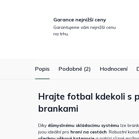
Garance nejnižší ceny
Garantujeme vám nejnižší cenu
na trhu.
Popis
Podobné (2)
Hodnocení
Hrajte fotbal kdekoli s
brankami
Díky
důmyslnému skládacímu systému
lze branky
jsou ideální pro
hraní na cestách
. Robustní konst
všechny věkové kategorie
a nabízí různé možnos