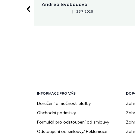
Andrea Svobodová
Hodnocení obchodu je 5 z 5 hvězdiček.
|
28.7.2026
Z
á
p
INFORMACE PRO VÁS
DOP
a
Doručení a možnosti platby
Zahr
t
Obchodní podmínky
Zah
í
Formulář pro odstoupení od smlouvy
Zahr
Odstoupení od smlouvy/ Reklamace
Zahr