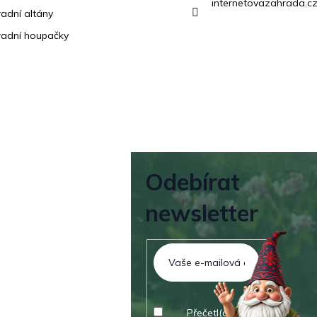
internetovazahrada.cz
adní altány
adní houpačky
Odebírat
newsletter
Přečetl(a) jsem