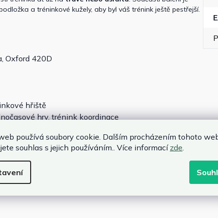
podložka a tréninkové kužely, aby byl váš trénink ještě pestřejší.
P
na, Oxford 420D
ninkové hřiště
olnočasové hry, trénink koordinace
íky, protiskluzová podložka
web používá soubory cookie. Dalším procházením tohoto we
jete souhlas s jejich používáním.. Více informací
zde
.
tavení
Souh
90 cm