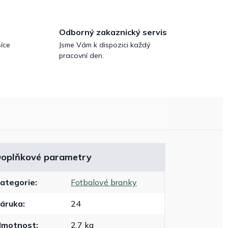
Odborný zakaznický servis
íce
Jsme Vám k dispozici každý
pracovní den.
oplňkové parametry
ategorie
:
Fotbalové branky
áruka
:
24
Hmotnost
:
2.7 kg