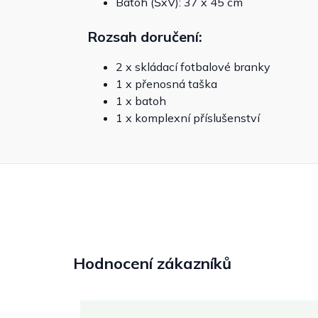
Batoh (ŠxV): 37 x 45 cm
Rozsah doručení:
2 x skládací fotbalové branky
1 x přenosná taška
1 x batoh
1 x komplexní příslušenství
Hodnocení zákazníků