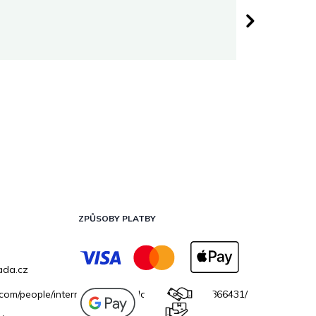
Darina 
 hvězdiček.
Hodnocen
ZPŮSOBY PLATBY
ada.cz
.com/people/internetovazahradacz/100069706866431/