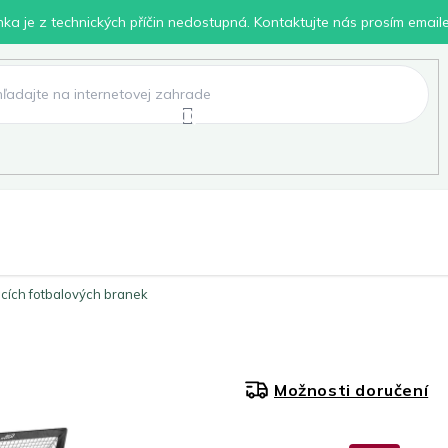
inka je z technických příčin nedostupná. Kontaktujte nás prosím email
lení
Chovatelské potřeby
Dílna
Pro děti
cích fotbalových branek
Možnosti doručení