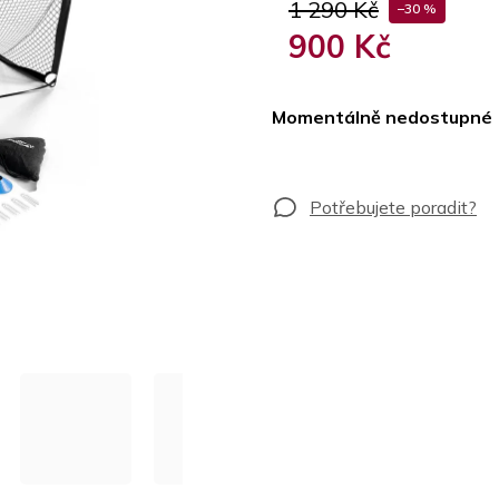
1 290 Kč
–30 %
900 Kč
Měrná
cena:
Momentálně nedostupné