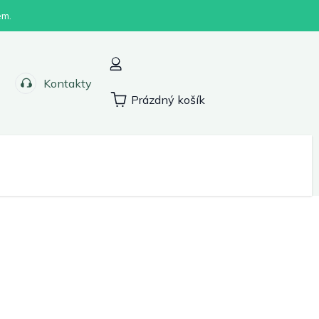
em.
Kontakty
Prázdný košík
Nákupní
košík
Sport