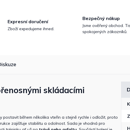
Bezpečný nákup
Expresní doručení
Jsme ověřený obchod. Tis
Zboží expedujeme ihned.
spokojených zákazníků.
Diskuze
 přenosnými skládacími
D
K
Z
 postavit během několika vteřin a stejně rychle i odložit, proto
rukce zajišťuje stabilitu a odolnost. Sada je vhodná pro
ti tréninku ať už na
trávě nebo asfaltu
. Součástí balení je