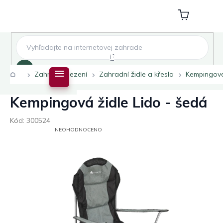
Přejít
na
Nákupní
obsah
košík
Hledat
Domů
Zahradní sezení
Zahradní židle a křesla
Kempingové
Kempingová židle Lido - šedá
Kód:
300524
PRŮMĚRNÉ
NEOHODNOCENO
HODNOCENÍ
PRODUKTU
JE
0,0
Z
5
HVĚZDIČEK.