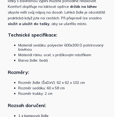
látky s bavlněnou výplní můžete pohodlně relaxovat.
Komfort doplňuje na laktové opěrce
držák na láhev
abyste měli svůj nápoj na dosah. Lehká židle je obzvláště
praktická když jste na cestách. Při přepravě lze snadno
složit a uložit do tašky
, aby se ušetřilo místo.
Technické specifikace:
Materiál sedáku: polyester 600x300 D polstrovaný
bavlnou
Materiál rámu: ocel, s práškovým nástřikem
Barva židle: šedá
Rozměry:
Rozměr židle (ŠxDxV): 62 x 62 x 102 cm
Rozměr sedáku: 60 x 58 cm
Rozměr trubky: 2 cm
Rozsah doručení:
1 x kempová židle