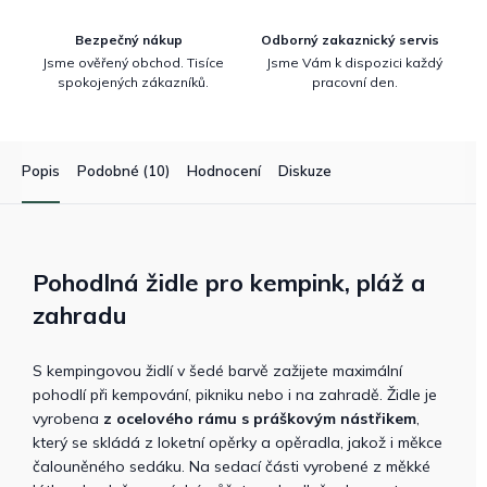
Bezpečný nákup
Odborný zakaznický servis
Jsme ověřený obchod. Tisíce
Jsme Vám k dispozici každý
spokojených zákazníků.
pracovní den.
Popis
Podobné (10)
Hodnocení
Diskuze
Pohodlná židle pro kempink, pláž a
zahradu
S kempingovou židlí v šedé barvě zažijete maximální
pohodlí při kempování, pikniku nebo i na zahradě. Židle je
vyrobena
z ocelového rámu s práškovým nástřikem
,
který se skládá z loketní opěrky a opěradla, jakož i měkce
čalouněného sedáku. Na sedací části vyrobené z měkké