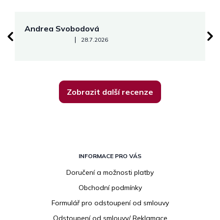
Andrea Svobodová
M
Hodnocení obchodu je 5 z 5 hvězdiček.
|
28.7.2026
Zobrazit další recenze
Z
á
INFORMACE PRO VÁS
p
Doručení a možnosti platby
a
Obchodní podmínky
t
í
Formulář pro odstoupení od smlouvy
Odstoupení od smlouvy/ Reklamace