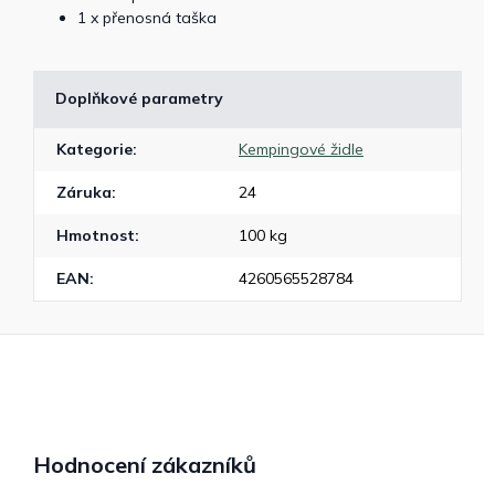
1 x přenosná taška
Doplňkové parametry
Kategorie
:
Kempingové židle
Záruka
:
24
Hmotnost
:
100 kg
EAN
:
4260565528784
Hodnocení zákazníků