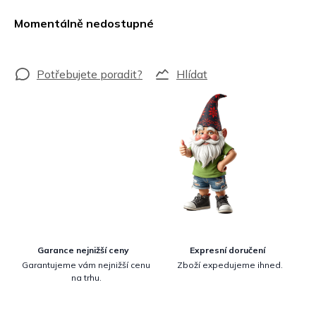
Měrná
cena:
Momentálně nedostupné
Hlídat
Garance nejnižší ceny
Expresní doručení
Garantujeme vám nejnižší cenu
Zboží expedujeme ihned.
na trhu.