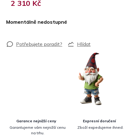
2 310 Kč
Měrná
cena:
Momentálně nedostupné
Hlídat
Garance nejnižší ceny
Expresní doručení
Garantujeme vám nejnižší cenu
Zboží expedujeme ihned.
na trhu.