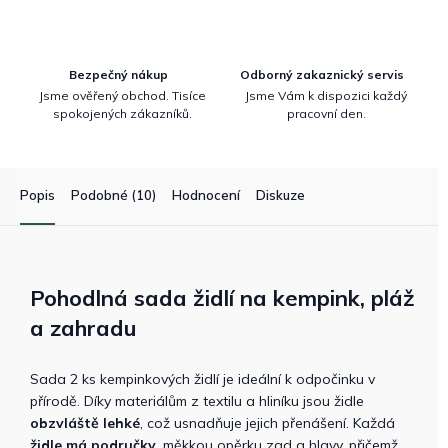
Bezpečný nákup
Odborný zakaznický servis
Jsme ověřený obchod. Tisíce
Jsme Vám k dispozici každý
spokojených zákazníků.
pracovní den.
Popis
Podobné (10)
Hodnocení
Diskuze
Pohodlná sada židlí na kempink, pláž
a zahradu
Sada 2 ks kempinkových židlí je ideální k odpočinku v
přírodě. Díky materiálům z textilu a hliníku jsou židle
obzvláště lehké
, což usnadňuje jejich přenášení. Každá
židle
má područky
, měkkou opěrku zad a hlavy, přičemž