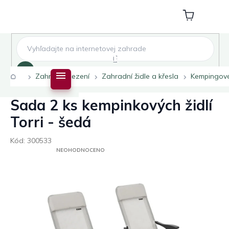
Přejít
na
Nákupní
obsah
košík
Hledat
Domů
Zahradní sezení
Zahradní židle a křesla
Kempingové
Sada 2 ks kempinkových židlí
Torri - šedá
Kód:
300533
PRŮMĚRNÉ
NEOHODNOCENO
HODNOCENÍ
PRODUKTU
JE
0,0
Z
5
HVĚZDIČEK.