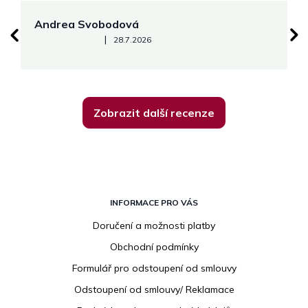
Andrea Svobodová
M
Hodnocení obchodu je 5 z 5 hvězdiček.
|
28.7.2026
Zobrazit další recenze
Z
á
INFORMACE PRO VÁS
p
Doručení a možnosti platby
a
Obchodní podmínky
t
í
Formulář pro odstoupení od smlouvy
Odstoupení od smlouvy/ Reklamace