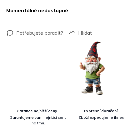
Měrná
cena:
Momentálně nedostupné
Hlídat
Garance nejnižší ceny
Expresní doručení
Garantujeme vám nejnižší cenu
Zboží expedujeme ihned.
na trhu.