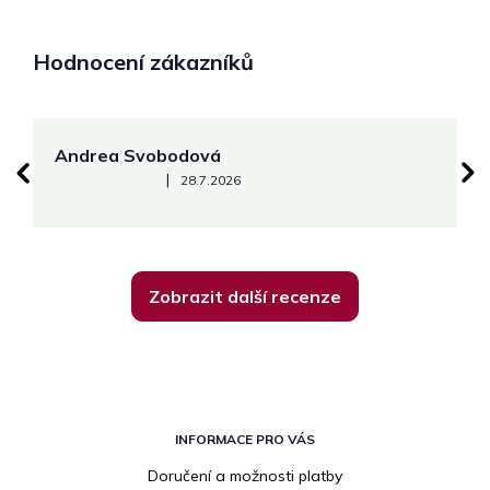
Hodnocení zákazníků
Andrea Svobodová
M
Hodnocení obchodu je 5 z 5 hvězdiček.
|
28.7.2026
Zobrazit další recenze
Z
á
INFORMACE PRO VÁS
p
Doručení a možnosti platby