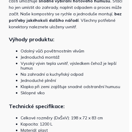
části umožňuje
snadné vybírání hotového humusu.
Stačí
ho jen umístit do zahrady, naplnit odpadem a proces může
začít. Naše kompostéry se rychle a jednoduše montují,
bez
potřeby jakéhokoli dalšího nářadí
. Všechny potřebné
konektory naleznete uloženy uvnitř.
Výhody produktu:
Odolný vůči povětrnostním vlivům
Jednoduchá montáž
Vysoký vývin tepla uvnitř, výsledkem čehož je lepší
humus
Na zahradní a kuchyňský odpad
Jednoduché plnění
Klapka při zemi zajišťuje snadné odstranění humusu
Sklopné víko
Technické specifikace:
Celkové rozměry (DxŠxV):
198 x 72 x 83 cm
Kapacita: 1200 L
Materiál: plast