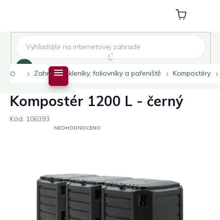
Přejít
na
Nákupní
obsah
košík
Hledat
Domů
Zahradní skleníky, foliovníky a pařeniště
Kompostéry
Kompostér 1200 L - černý
Kód:
106393
PRŮMĚRNÉ
NEOHODNOCENO
HODNOCENÍ
PRODUKTU
JE
0,0
Z
5
HVĚZDIČEK.