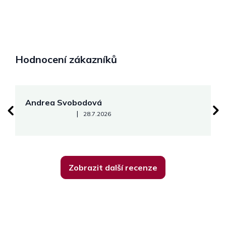
Hodnocení zákazníků
Andrea Svobodová
M
Hodnocení obchodu je 5 z 5 hvězdiček.
|
28.7.2026
Zobrazit další recenze
Z