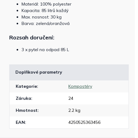
Materiál: 100% polyester
Kapacita: 85 litrů každý
Max. nosnost: 30 kg
Barva: zelená/oranžová
Rozsah doručení:
3 x pytel na odpad 85 L
Doplňkové parametry
Kategorie
:
Kompostéry
Záruka
:
24
Hmotnost
:
2.2 kg
EAN
:
4250525363456