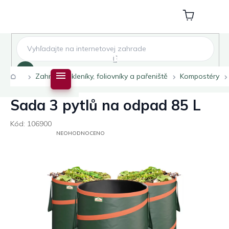
Přejít
na
Nákupní
obsah
košík
Hledat
Domů
Zahradní skleníky, foliovníky a pařeniště
Kompostéry
Sada 3 pytlů na odpad 85 L
Kód:
106900
PRŮMĚRNÉ
NEOHODNOCENO
HODNOCENÍ
PRODUKTU
JE
0,0
Z
5
HVĚZDIČEK.