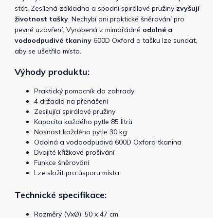
stát. Zesílená základna a spodní spirálové pružiny
zvyšují
životnost tašky
. Nechybí ani praktické šněrování pro
pevné uzavření. Vyrobená z mimořádně
odolné a
vodoodpudivé tkaniny
600D Oxford a tašku lze sundat,
aby se ušetřilo místo.
Výhody produktu:
Praktický pomocník do zahrady
4 držadla na přenášení
Zesilující spirálové pružiny
Kapacita každého pytle 85 litrů
Nosnost každého pytle 30 kg
Odolná a vodoodpudivá 600D Oxford tkanina
Dvojité křížkové prošívání
Funkce šněrování
Lze složit pro úsporu místa
Technické specifikace:
Rozměry (VxØ): 50 x 47 cm