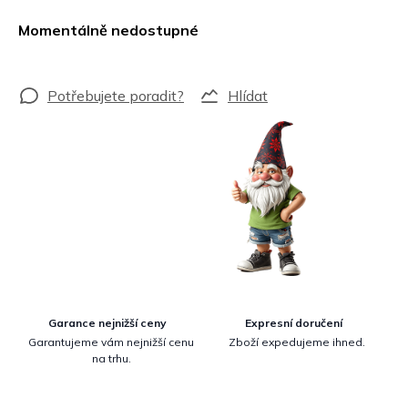
Měrná
cena:
Momentálně nedostupné
Hlídat
Garance nejnižší ceny
Expresní doručení
Garantujeme vám nejnižší cenu
Zboží expedujeme ihned.
na trhu.