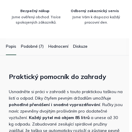
Bezpečný nákup
Odborný zakaznický servis
Jsme ověřený obchod. Tisíce
Jsme Vám k dispozici každý
spokojených zákazníků.
pracovní den.
Popis
Podobné (7)
Hodnocení
Diskuze
Praktický pomocník do zahrady
Usnadněte si práci v zahradě s touto praktickou taškou na
listí a odpad. Díky čtyřem pevným držadlům umožňuje
pohodlné přenášení i snadné vyprazdňování
. Ručky jsou
navíc zpevněny dvojitým prošíváním pro dodatečné
vyztužení.
Každý pytel má objem 85 litrů
a unese až 30
kg odpadu. Zabudované zesilující spirálové pružiny
zajišťují, že taška se automaticky rozloží a zůstane pevně