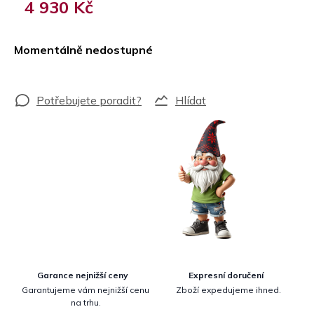
4 930 Kč
Měrná
cena:
Momentálně nedostupné
Hlídat
Garance nejnižší ceny
Expresní doručení
Garantujeme vám nejnižší cenu
Zboží expedujeme ihned.
na trhu.