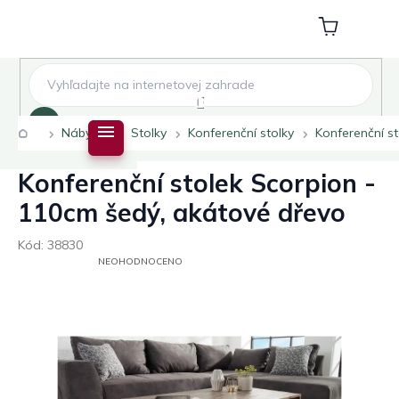
Přejít
na
Nákupní
obsah
košík
Hledat
Domů
Nábytek
Stolky
Konferenční stolky
Konferenční s
Konferenční stolek Scorpion -
110cm šedý, akátové dřevo
Kód:
38830
PRŮMĚRNÉ
NEOHODNOCENO
HODNOCENÍ
PRODUKTU
JE
0,0
Z
5
HVĚZDIČEK.