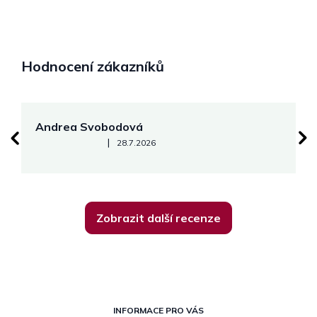
Hodnocení zákazníků
Andrea Svobodová
M
Hodnocení obchodu je 5 z 5 hvězdiček.
|
28.7.2026
Zobrazit další recenze
Z
á
INFORMACE PRO VÁS