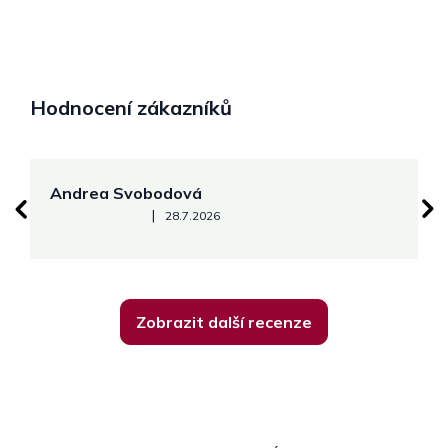
Hodnocení zákazníků
Andrea Svobodová
M
Hodnocení obchodu je 5 z 5 hvězdiček.
|
28.7.2026
Zobrazit další recenze
Z