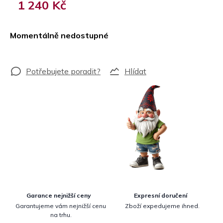
1 240 Kč
Měrná
cena:
Momentálně nedostupné
Hlídat
Garance nejnižší ceny
Expresní doručení
Garantujeme vám nejnižší cenu
Zboží expedujeme ihned.
na trhu.