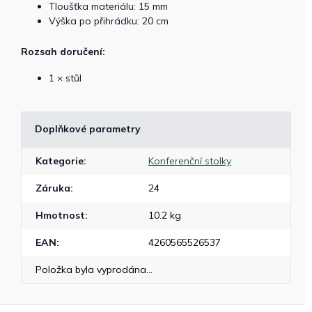
Tloušťka materiálu: 15 mm
Výška po přihrádku: 20 cm
Rozsah doručení:
1 × stůl
Doplňkové parametry
Kategorie
:
Konferenční stolky
Záruka
:
24
Hmotnost
:
10.2 kg
EAN
:
4260565526537
Položka byla vyprodána…