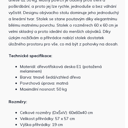
unese až 50 kg. Matný povrch je odolný proti tření a
poškrábání, a proto jej lze rychle, jednoduše a bez váhání
vyčistit. Designu obývacího stolu dominuje jeho jednoduchý
a lineární tvar. Stolek se stane poutavým díky elegantnímu
bílému matnému povrchu. Stolek o rozměrech 60 x 60 cm je
velmi skladný a proto ideální do menších obýváků. Díky
úzkým nožičkám a přihrádce nabízí stolek dostatek
úložného prostoru pro vše, co má být z pohovky na dosah.
Technické specifikace:
Materiál: dřevotřísková deska E1 (potažená
melaminem)
Barva: tmavě šedá/vzhled dřeva
Povrchová úprava: matná
Maximální nosnost: 50 kg
Rozměry:
Celkové rozměry (DxŠxV): 60x60x40 cm
Velikost přihrádky: 57 x 57 cm
Výška přihrádky: 19 cm