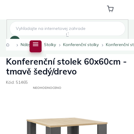
Přejít
na
Nákupní
obsah
košík
Hledat
Domů
Nábytek
Stolky
Konferenční stolky
Konferenční s
Konferenční stolek 60x60cm -
tmavě šedý/drevo
Kód:
51465
PRŮMĚRNÉ
NEOHODNOCENO
HODNOCENÍ
PRODUKTU
JE
0,0
Z
5
HVĚZDIČEK.