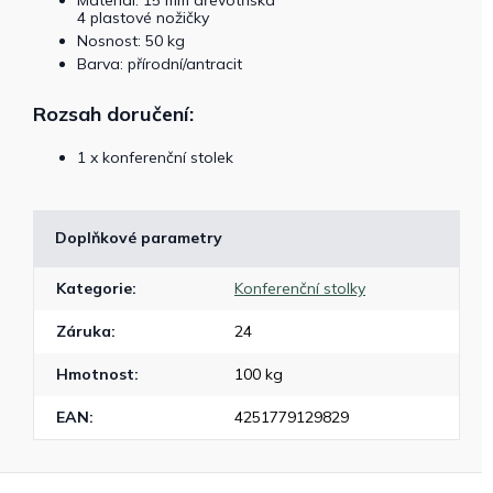
Materiál: 15 mm dřevotříska
4 plastové nožičky
Nosnost: 50 kg
Barva: přírodní/antracit
Rozsah doručení:
1 x konferenční stolek
Doplňkové parametry
Kategorie
:
Konferenční stolky
Záruka
:
24
Hmotnost
:
100 kg
EAN
:
4251779129829