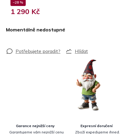
–28 %
1 290 Kč
Měrná
cena:
Momentálně nedostupné
Hlídat
Garance nejnižší ceny
Expresní doručení
Garantujeme vám nejnižší cenu
Zboží expedujeme ihned.