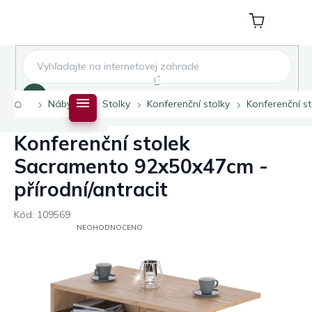
Přejít
na
Nákupní
obsah
košík
Hledat
Domů
Nábytek
Stolky
Konferenční stolky
Konferenční s
Konferenční stolek
Sacramento 92x50x47cm -
přírodní/antracit
Kód:
109569
PRŮMĚRNÉ
NEOHODNOCENO
HODNOCENÍ
PRODUKTU
JE
0,0
Z
5
HVĚZDIČEK.