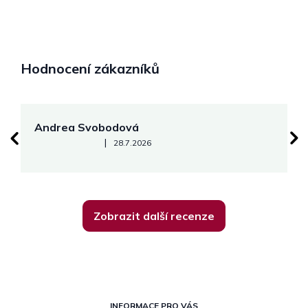
Hodnocení zákazníků
Andrea Svobodová
M
Hodnocení obchodu je 5 z 5 hvězdiček.
|
28.7.2026
Zobrazit další recenze
Z
INFORMACE PRO VÁS