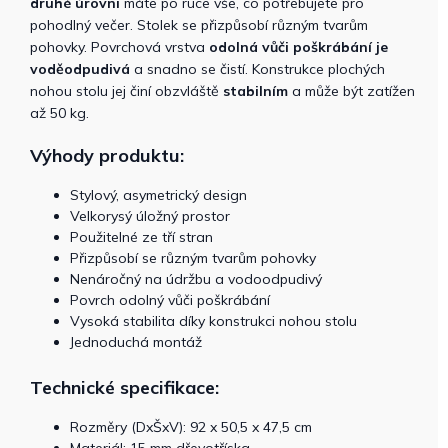
druhé úrovni
máte po ruce vše, co potřebujete pro
pohodlný večer. Stolek se přizpůsobí různým tvarům
pohovky. Povrchová vrstva
odolná vůči poškrábání je
voděodpudivá
a snadno se čistí. Konstrukce plochých
nohou stolu jej činí obzvláště
stabilním
a může být zatížen
až 50 kg.
Výhody produktu:
Stylový, asymetrický design
Velkorysý úložný prostor
Použitelné ze tří stran
Přizpůsobí se různým tvarům pohovky
Nenáročný na údržbu a vodoodpudivý
Povrch odolný vůči poškrábání
Vysoká stabilita díky konstrukci nohou stolu
Jednoduchá montáž
Technické specifikace:
Rozměry (DxŠxV): 92 x 50,5 x 47,5 cm