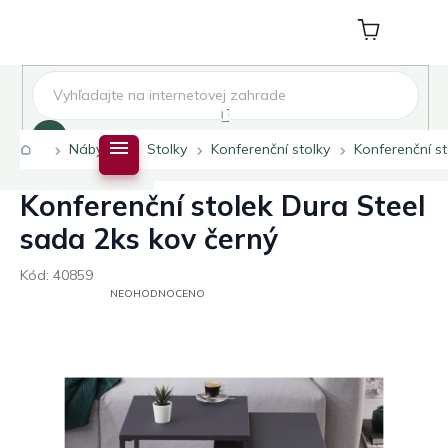
Přejít
na
Nákupní
obsah
košík
Hledat
Domů
Nábytek
Stolky
Konferenční stolky
Konferenční s
Konferenční stolek Dura Steel
sada 2ks kov černý
Kód:
40859
PRŮMĚRNÉ
NEOHODNOCENO
HODNOCENÍ
PRODUKTU
JE
0,0
Z
5
HVĚZDIČEK.