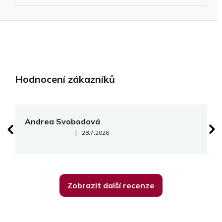
Hodnocení zákazníků
Andrea Svobodová
M
Hodnocení obchodu je 5 z 5 hvězdiček.
|
28.7.2026
Zobrazit další recenze