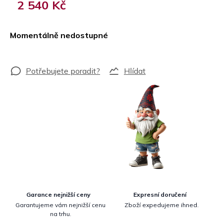
2 540 Kč
Měrná
cena:
Momentálně nedostupné
Hlídat
Garance nejnižší ceny
Expresní doručení
Garantujeme vám nejnižší cenu
Zboží expedujeme ihned.
na trhu.