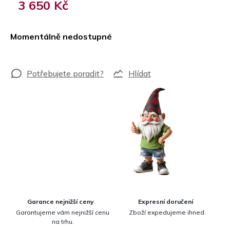
3 650 Kč
Měrná
cena:
Momentálně nedostupné
Hlídat
Garance nejnižší ceny
Expresní doručení
Garantujeme vám nejnižší cenu
Zboží expedujeme ihned.
na trhu.