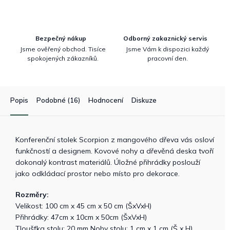
Bezpečný nákup
Odborný zakaznický servis
Jsme ověřený obchod. Tisíce
Jsme Vám k dispozici každý
spokojených zákazníků.
pracovní den.
Popis
Podobné (16)
Hodnocení
Diskuze
Konferenční stolek Scorpion z mangového dřeva vás osloví
funkčností a designem. Kovové nohy a dřevěná deska tvoří
dokonalý kontrast materiálů. Úložné přihrádky poslouží
jako odkládací prostor nebo místo pro dekorace.
Rozměry:
Velikost: 100 cm x 45 cm x 50 cm (ŠxVxH)
Přihrádky: 47cm x 10cm x 50cm (ŠxVxH)
Tloušťka stolu: 20 mm Nohy stolu: 1 cm x 1 cm (Š x H)