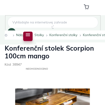
Přejít
na
Nákupní
obsah
košík
Hledat
Domů
Nábytek
Stolky
Konferenční stolky
Konferenční s
Konferenční stolek Scorpion
100cm mango
Kód:
38947
PRŮMĚRNÉ
NEOHODNOCENO
HODNOCENÍ
PRODUKTU
JE
0,0
Z
5
HVĚZDIČEK.