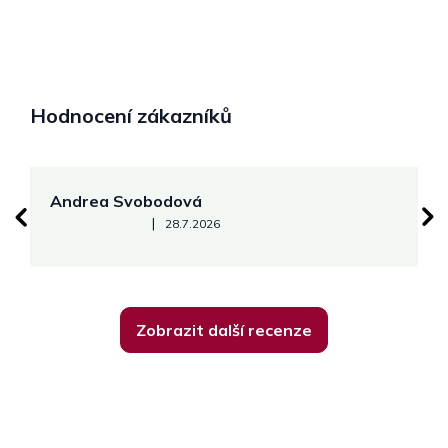
Hodnocení zákazníků
Andrea Svobodová
M
Hodnocení obchodu je 5 z 5 hvězdiček.
|
28.7.2026
Zobrazit další recenze
Z