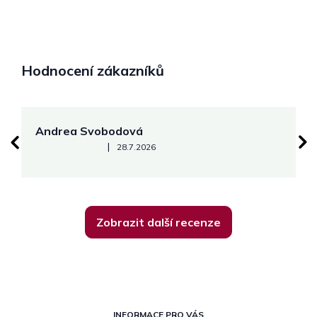
Hodnocení zákazníků
Andrea Svobodová
M
Hodnocení obchodu je 5 z 5 hvězdiček.
|
28.7.2026
Zobrazit další recenze
Z
INFORMACE PRO VÁS