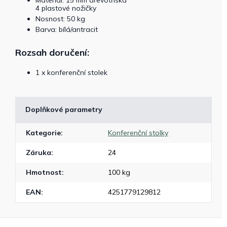
Materiál: 15 mm dřevotříska
4 plastové nožičky
Nosnost: 50 kg
Barva: bílá/antracit
Rozsah doručení:
1 x konferenční stolek
Doplňkové parametry
Kategorie
:
Konferenční stolky
Záruka
:
24
Hmotnost
:
100 kg
EAN
:
4251779129812