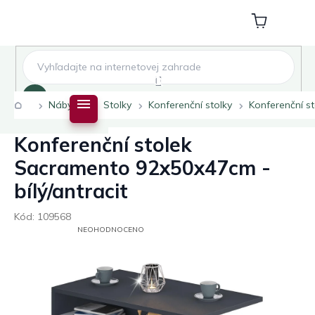
Přejít
na
Nákupní
obsah
košík
Hledat
Domů
Nábytek
Stolky
Konferenční stolky
Konferenční s
Konferenční stolek
Sacramento 92x50x47cm -
bílý/antracit
Kód:
109568
PRŮMĚRNÉ
NEOHODNOCENO
HODNOCENÍ
PRODUKTU
JE
0,0
Z
5
HVĚZDIČEK.