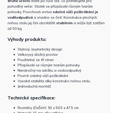
druhé úrovni
máte po ruce vše, co potřebujete pro
pohodlný večer. Stolek se přizpůsobí různým tvarům
pohovky. Povrchová vrstva
odolná vůči poškrábání je
voděodpudivá
a snadno se čistí. Konstrukce plochých
nohou stolu jej činí obzvláště
stabilním
a může být zatížen
až 50 kg.
Výhody produktu:
Stylový, asymetrický design
Velkorysý úložný prostor
Použitelné ze tří stran
Přizpůsobí se různým tvarům pohovky
Nenáročný na údržbu a vodoodpudivý
Povrch odolný vůči poškrábání
Vysoká stabilita díky konstrukci nohou stolu
Jednoduchá montáž
Technické specifikace:
Rozměry (DxŠxV): 92 x 50,5 x 47,5 cm