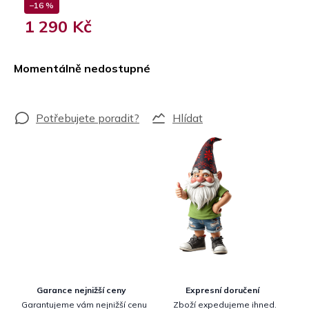
–16 %
1 290 Kč
Měrná
cena:
Momentálně nedostupné
Hlídat
Garance nejnižší ceny
Expresní doručení
Garantujeme vám nejnižší cenu
Zboží expedujeme ihned.