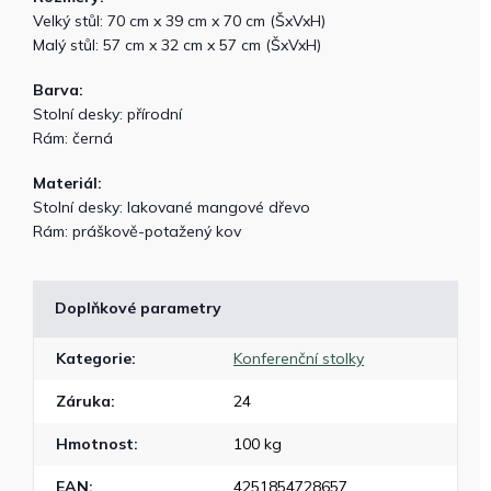
Velký stůl: 70 cm x 39 cm x 70 cm (ŠxVxH)
Malý stůl: 57 cm x 32 cm x 57 cm (ŠxVxH)
Barva:
Stolní desky: přírodní
Rám: černá
Materiál:
Stolní desky: lakované mangové dřevo
Rám: práškově-potažený kov
Doplňkové parametry
Kategorie
:
Konferenční stolky
Záruka
:
24
Hmotnost
:
100 kg
EAN
:
4251854728657