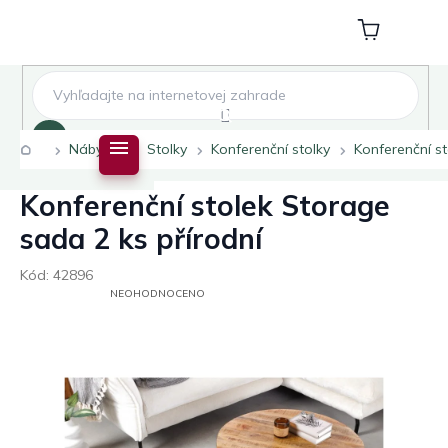
Přejít
na
Nákupní
obsah
košík
Hledat
Domů
Nábytek
Stolky
Konferenční stolky
Konferenční st
Konferenční stolek Storage
sada 2 ks přírodní
Kód:
42896
PRŮMĚRNÉ
NEOHODNOCENO
HODNOCENÍ
PRODUKTU
JE
0,0
Z
5
HVĚZDIČEK.