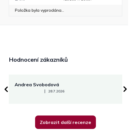
Položka byla vyprodána…
Hodnocení zákazníků
Andrea Svobodová
M
Hodnocení obchodu je 5 z 5 hvězdiček.
|
28.7.2026
Zobrazit další recenze