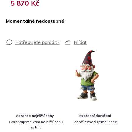
5 870 Kč
Měrná
cena:
Momentálně nedostupné
Hlídat
Garance nejnižší ceny
Expresní doručení
Garantujeme vám nejnižší cenu
Zboží expedujeme ihned.
na trhu.