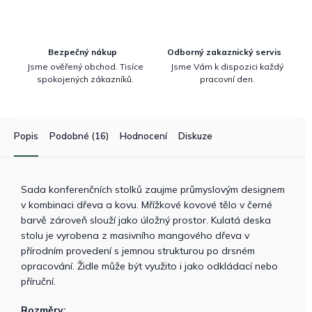
Bezpečný nákup
Odborný zakaznický servis
Jsme ověřený obchod. Tisíce
Jsme Vám k dispozici každý
spokojených zákazníků.
pracovní den.
Popis
Podobné (16)
Hodnocení
Diskuze
Sada konferenčních stolků zaujme průmyslovým designem
v kombinaci dřeva a kovu. Mřížkové kovové tělo v černé
barvě zároveň slouží jako úložný prostor. Kulatá deska
stolu je vyrobena z masivního mangového dřeva v
přírodním provedení s jemnou strukturou po drsném
opracování. Židle může být využito i jako odkládací nebo
příruční.
Rozměry: