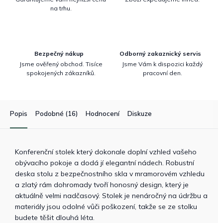
na trhu.
Bezpečný nákup
Odborný zakaznický servis
Jsme ověřený obchod. Tisíce
Jsme Vám k dispozici každý
spokojených zákazníků.
pracovní den.
Popis
Podobné (16)
Hodnocení
Diskuze
Konferenční stolek který dokonale doplní vzhled vašeho
obývacího pokoje a dodá jí elegantní nádech. Robustní
deska stolu z bezpečnostního skla v mramorovém vzhledu
a zlatý rám dohromady tvoří honosný design, který je
aktuálně velmi nadčasový. Stolek je nenáročný na údržbu a
materiály jsou odolné vůči poškození, takže se ze stolku
budete těšit dlouhá léta.