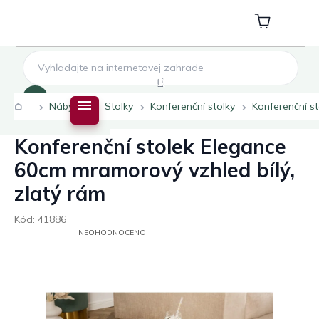
Přejít
na
Nákupní
obsah
košík
Hledat
Domů
Nábytek
Stolky
Konferenční stolky
Konferenční s
Konferenční stolek Elegance
60cm mramorový vzhled bílý,
zlatý rám
Kód:
41886
PRŮMĚRNÉ
NEOHODNOCENO
HODNOCENÍ
PRODUKTU
JE
0,0
Z
5
HVĚZDIČEK.