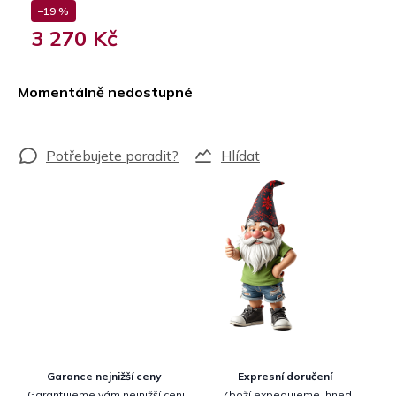
–19 %
3 270 Kč
Měrná
cena:
Momentálně nedostupné
Hlídat
Garance nejnižší ceny
Expresní doručení
Garantujeme vám nejnižší cenu
Zboží expedujeme ihned.