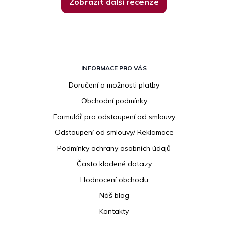
Zobrazit další recenze
Z
á
INFORMACE PRO VÁS
p
Doručení a možnosti platby
a
Obchodní podmínky
t
í
Formulář pro odstoupení od smlouvy
Odstoupení od smlouvy/ Reklamace
Podmínky ochrany osobních údajů
Často kladené dotazy
Hodnocení obchodu
Náš blog
Kontakty