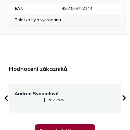
EAN
:
4251854722143
Položka byla vyprodána…
Hodnocení zákazníků
Andrea Svobodová
M
Hodnocení obchodu je 5 z 5 hvězdiček.
|
28.7.2026