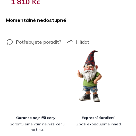
1 810 Kč
Měrná
cena:
Momentálně nedostupné
Hlídat
Garance nejnižší ceny
Expresní doručení
Garantujeme vám nejnižší cenu
Zboží expedujeme ihned.
na trhu.