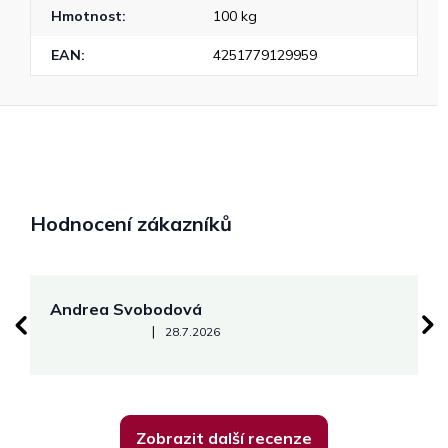
Hmotnost
:
100 kg
EAN
:
4251779129959
Hodnocení zákazníků
Andrea Svobodová
M
Hodnocení obchodu je 5 z 5 hvězdiček.
|
28.7.2026
Zobrazit další recenze