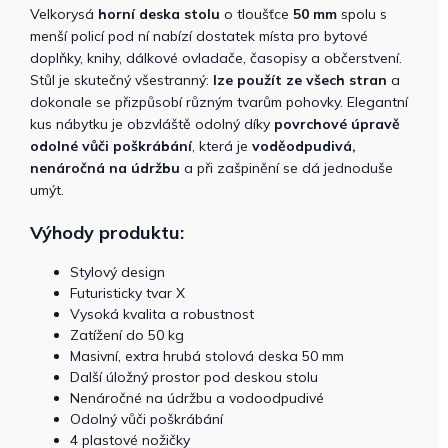
Velkorysá
horní deska stolu
o tloušťce
50 mm
spolu s
menší policí pod ní nabízí dostatek místa pro bytové
doplňky, knihy, dálkové ovladače, časopisy a občerstvení.
Stůl je skutečný všestranný:
lze použít ze všech stran
a
dokonale se přizpůsobí různým tvarům pohovky. Elegantní
kus nábytku je obzvláště odolný díky
povrchové úpravě
odolné vůči poškrábání
, která je
voděodpudivá,
nenáročná na údržbu
a při zašpinění se dá jednoduše
umýt.
Výhody produktu:
Stylový design
Futuristicky tvar X
Vysoká kvalita a robustnost
Zatížení do 50 kg
Masivní, extra hrubá stolová deska 50 mm
Další úložný prostor pod deskou stolu
Nenáročné na údržbu a vodoodpudivé
Odolný vůči poškrábání
4 plastové nožičky