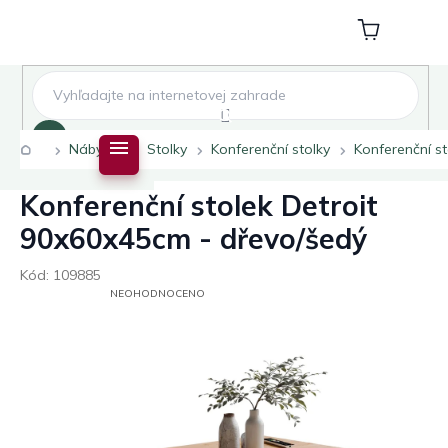
Přejít
na
Nákupní
obsah
košík
Hledat
Domů
Nábytek
Stolky
Konferenční stolky
Konferenční s
Konferenční stolek Detroit
90x60x45cm - dřevo/šedý
Kód:
109885
PRŮMĚRNÉ
NEOHODNOCENO
HODNOCENÍ
PRODUKTU
JE
0,0
Z
5
HVĚZDIČEK.