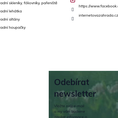
adní skleníky, fóliovníky, pařeniště
https://www.facebook
adní lehátka
internetovazahrada.cz
adní altány
adní houpačky
Odebírat
newsletter
Vložte svůj e-mail
a my vám budeme
zasílat informace o