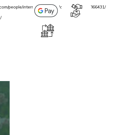
.com/people/internetovazahradacz/100069706866431/
/