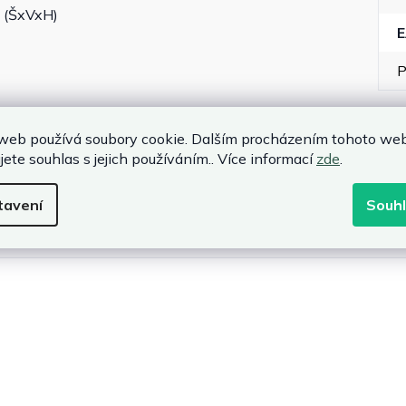
 (ŠxVxH)
P
web používá soubory cookie. Dalším procházením tohoto we
jete souhlas s jejich používáním.. Více informací
zde
.
ám
tavení
Souh