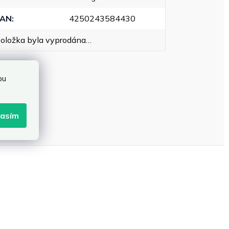
EAN
:
4250243584430
oložka byla vyprodána…
bu
lasím