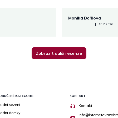
Monika Bořilová
Hodnocení obchodu je 5 z 5
|
18.7.2026
Zobrazit další recenze
ORUČENÉ KATEGORIE
KONTAKT
adní sezení
Kontakt
radní domky
info
@
internetovazahr