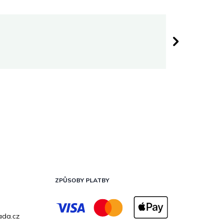
Darina 
 hvězdiček.
Hodnocen
ZPŮSOBY PLATBY
ada.cz