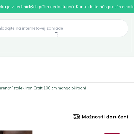
inka je z technických příčin nedostupná. Kontaktujte nás prosím email
lení
Chovatelské potřeby
Dílna
Pro děti
renční stolek Iron Craft 100 cm mango přírodní
Možnosti doručení