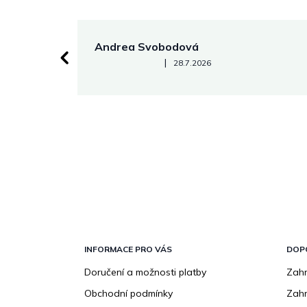
Andrea Svobodová
Hodnocení obchodu je 5 z 5 hvězdiček.
|
28.7.2026
Z
á
p
INFORMACE PRO VÁS
DOP
a
Doručení a možnosti platby
Zahr
t
Obchodní podmínky
Zah
í