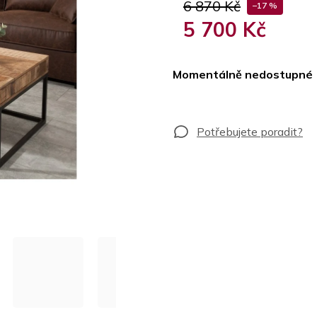
6 870 Kč
–17 %
5 700 Kč
Měrná
cena:
Momentálně nedostupné