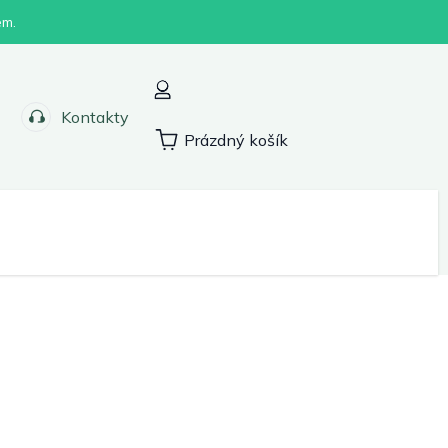
em.
Kontakty
Prázdný košík
Nákupní
košík
Sport