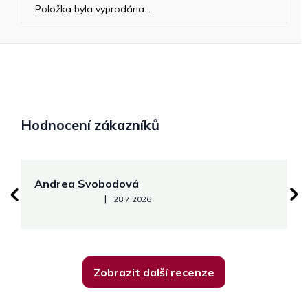
Položka byla vyprodána…
Hodnocení zákazníků
Andrea Svobodová
M
Hodnocení obchodu je 5 z 5 hvězdiček.
|
28.7.2026
Zobrazit další recenze