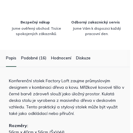
Bezpečný nákup
Odborný zakaznický servis
Jsme ověřený obchod. Tisíce
Jsme Vám k dispozici každý
spokojených zákazníků.
pracovní den.
Popis
Podobné (16)
Hodnocení
Diskuze
Konferenční stolek Factory Loft zaujme průmyslovým
designem v kombinaci dřeva a kovu. Mřížkové kovové tělo v
černé barvě zároveň slouží jako úložný prostor. Kulatá
deska stolu je vyrobena z masivního dřeva v deskovém
vzhledu. Tento praktický a stylový stolek může být využit
také jako odkládací nebo příruční.
Rozměry:
56cm x 40cm x 56cm (ŠxVxH)