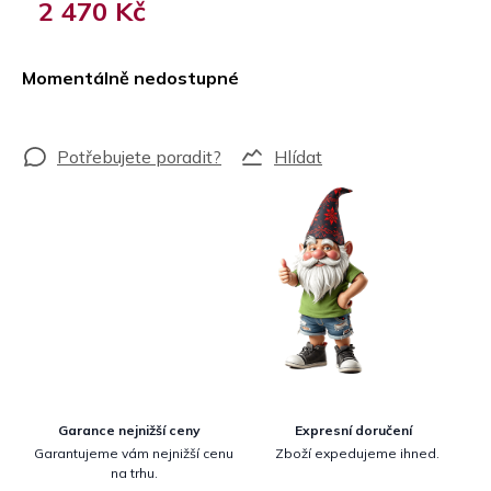
2 470 Kč
Měrná
cena:
Momentálně nedostupné
Hlídat
Garance nejnižší ceny
Expresní doručení
Garantujeme vám nejnižší cenu
Zboží expedujeme ihned.
na trhu.