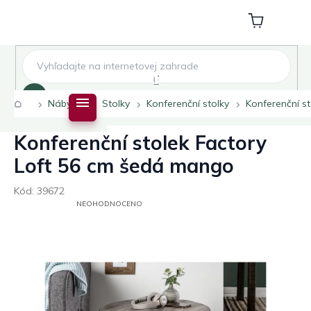
Přejít
na
Nákupní
obsah
košík
Hledat
Domů
Nábytek
Stolky
Konferenční stolky
Konferenční s
Konferenční stolek Factory
Loft 56 cm šedá mango
Kód:
39672
PRŮMĚRNÉ
NEOHODNOCENO
HODNOCENÍ
PRODUKTU
JE
0,0
Z
5
HVĚZDIČEK.