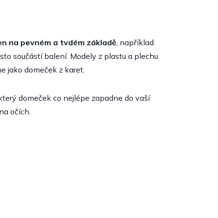
en na pevném a tvdém základě
, například
to součástí balení. Modely z plastu a plechu
ne jako domeček z karet.
 který domeček co nejlépe zapadne do vaší
na očích.