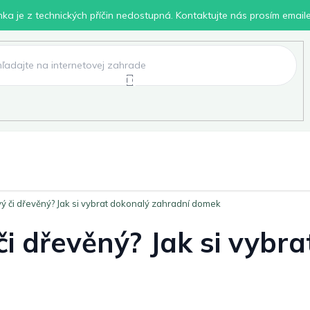
inka je z technických příčin nedostupná. Kontaktujte nás prosím email
lení
Chovatelské potřeby
Dílna
Pro děti
vý či dřevěný? Jak si vybrat dokonalý zahradní domek
či dřevěný? Jak si vybr