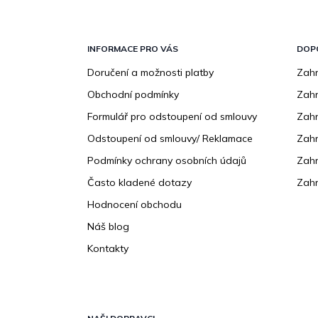
Z
á
p
INFORMACE PRO VÁS
DOP
a
Doručení a možnosti platby
Zahr
t
Obchodní podmínky
Zah
í
Formulář pro odstoupení od smlouvy
Zahr
Odstoupení od smlouvy/ Reklamace
Zahr
Podmínky ochrany osobních údajů
Zahr
Často kladené dotazy
Zahr
Hodnocení obchodu
Náš blog
Kontakty