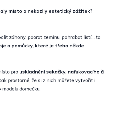
ly místo a nekazily estetický zážitek?
olit záhony, poorat zeminu, pohrabat listí… to
oje a pomůcky, které je třeba někde
místo pro
uskladnění sekačky, nafukovacího či
ak prostorné, že si z nich můžete vytvořit i
ího modelu domečku.