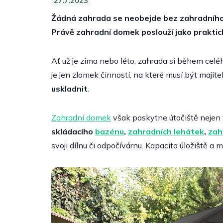
27.7.2023
Žádná zahrada se neobejde bez zahradního n
Právě zahradní domek poslouží jako praktic
Ať už je zima nebo léto, zahrada si během celéh
je jen zlomek činností, na které musí být majit
uskladnit
.
Zahradní domek
však poskytne útočiště nejen 
skládacího
bazénu
,
zahradních lehátek
,
zah
svoji dílnu či odpočívárnu. Kapacita úložiště 