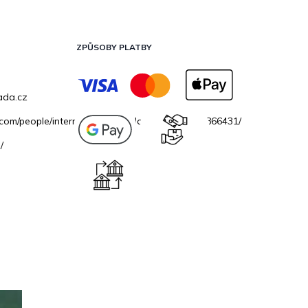
ZPŮSOBY PLATBY
ada.cz
.com/people/internetovazahradacz/100069706866431/
/