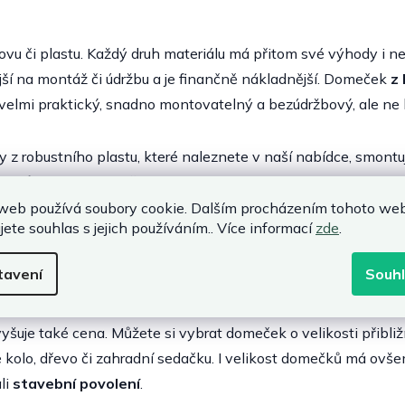
ovu či plastu. Každý druh materiálu má přitom své výhody i
jší na montáž či údržbu a je finančně nákladnější. Domeček
z
 velmi praktický, snadno montovatelný a bezúdržbový, ale ne
 robustního plastu, které naleznete v naší nabídce, smontuje
í
. Svůj vzhled a funkčnost si zachovají i dlouhá léta a stanou 
 se bude radost dívat. Při znečištění je navíc jen stačí oplách
web používá soubory cookie. Dalším procházením tohoto we
jete souhlas s jejich používáním.. Více informací
zde
.
tavení
Souh
roto záleží jen na tom, na co chcete domeček využívat, jak ve
zvyšuje také cena. Můžete si vybrat domeček o velikosti přibl
é kolo, dřevo či zahradní sedačku. I velikost domečků má ovše
li
stavební povolení
.