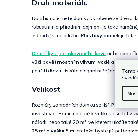
Druh materiálu
Na trhu naleznete domky vyrobené ze dřeva, k
robustním a přírodním dojmem, je také náročně
jednodušší na údržbu.
Plastový domek
je také
Domečky z pozinkovaného kovu
nebo domečky z
vůči povětrnostním vlivům, vodě a UV zářen
použití dřeva získáte elegantní řešení, na které
Tento 
vyjadřu
Velikost
Nas
Rozměry zahradních domků se liší. Při výběru p
investovat. Přímo úměrně k velikosti se totiž 
nářadí, nebo také 20 m², ve kterém uložíte tak
25 m² a výšku 5 m
, protože byste již potřebova