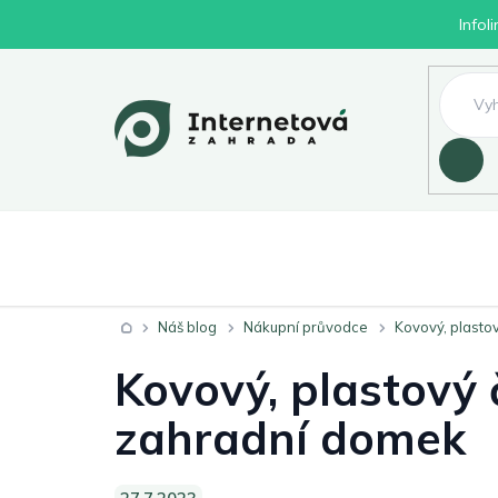
Přejít
Infol
na
obsah
Hledat
Nábytek
Byd
Zahrada
Domů
Náš blog
Nákupní průvodce
Kovový, plasto
Kovový, plastový 
zahradní domek