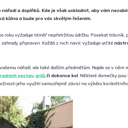
ářadí a doplňků. Kde je však uskladnit, aby vám nezabíra
ká kůlna a bude pro vás skvělým řešením.
o roku vyžaduje téměř nepřetržitou údržbu. Posekat trávník, p
el zahrady připraven. Každá z nich navíc vyžaduje určité
nástr
vašemu nářadí, ale také dalším předmětům. Najde se v něm 
radních sestav
,
grilů
či dokonce kol
. Některé domečky jsou t
a možnosti jeho využití samozřejmě závisí na výběru konkrétn