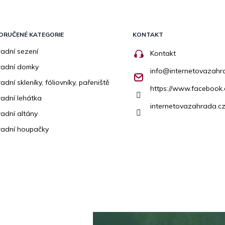
ORUČENÉ KATEGORIE
KONTAKT
adní sezení
Kontakt
radní domky
info
@
internetovazahr
adní skleníky, fóliovníky, pařeniště
https://www.facebook
adní lehátka
internetovazahrada.cz
adní altány
adní houpačky