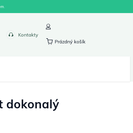
em.
Kontakty
Prázdný košík
Nákupní
košík
Sport
at dokonalý