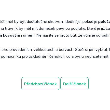
déšť, měl by být dostatečně ukotven. Ideální je, pokud je
polož
a trávník by měl mít domeček pevnou podlahu, která je již čas
ým kovovým rámem
. Nemusíte se proto bát, že vám je odfouk
ha provedeních, velikostech a barvách. Stačí si jen vybrat,
 pomocníka pro uskladnění čehokoli, co zrovna nechcete mít 
Předchozí článek
Další článek