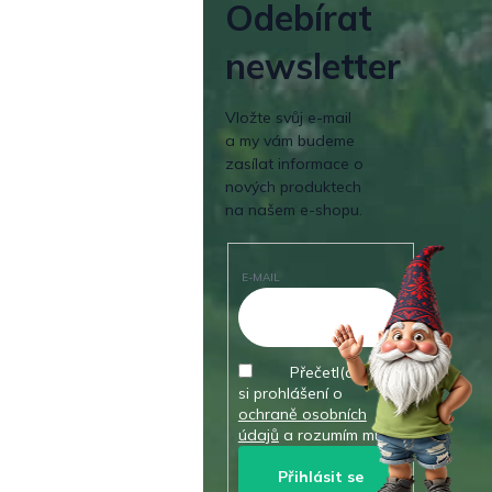
Odebírat
newsletter
Vložte svůj e-mail
a my vám budeme
zasílat informace o
nových produktech
na našem e-shopu.
E-MAIL
Přečetl(a) jsem
si prohlášení o
ochraně osobních
údajů
a rozumím mu.
Přihlásit se