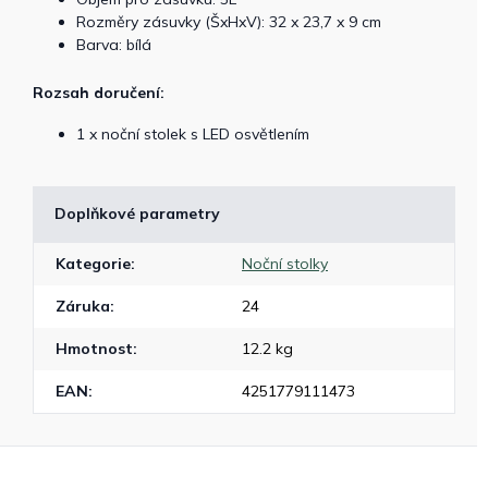
Rozměry zásuvky (ŠxHxV): 32 x 23,7 x 9 cm
Barva: bílá
Rozsah doručení:
1 x noční stolek s LED osvětlením
Doplňkové parametry
Kategorie
:
Noční stolky
Záruka
:
24
Hmotnost
:
12.2 kg
EAN
:
4251779111473