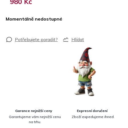
980 Kč
Měrná
cena:
Momentálně nedostupné
Hlídat
Garance nejnižší ceny
Expresní doručení
Garantujeme vám nejnižší cenu
Zboží expedujeme ihned.
na trhu.