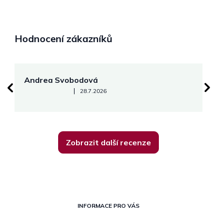
Hodnocení zákazníků
Andrea Svobodová
M
Hodnocení obchodu je 5 z 5 hvězdiček.
|
28.7.2026
Zobrazit další recenze
Z
á
INFORMACE PRO VÁS