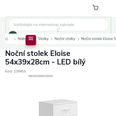
Přejít
na
Nákupní
obsah
košík
Hledat
Domů
Nábytek
Stolky
Noční stolky
Noční stolek Eloise 
Noční stolek Eloise
54x39x28cm - LED bílý
Kód:
109455
PRŮMĚRNÉ
NEOHODNOCENO
HODNOCENÍ
PRODUKTU
JE
0,0
Z
5
HVĚZDIČEK.