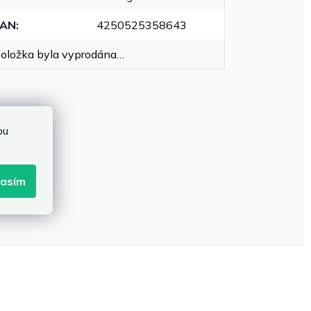
EAN
:
4250525358643
oložka byla vyprodána…
bu
lasím