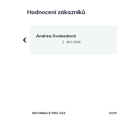
Hodnocení zákazníků
Andrea Svobodová
Hodnocení obchodu je 5 z 5 hvězdiček.
|
28.7.2026
Z
á
p
INFORMACE PRO VÁS
DOP