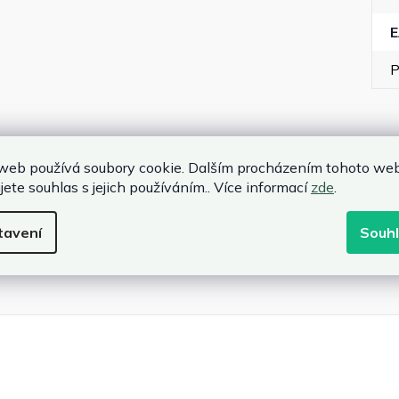
P
web používá soubory cookie. Dalším procházením tohoto we
jete souhlas s jejich používáním.. Více informací
zde
.
cm
tavení
Souh