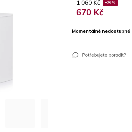
1 060 Kč
–36 %
670 Kč
Měrná
cena:
Momentálně nedostupné