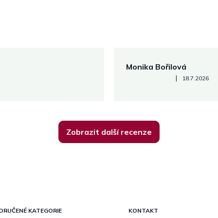
Monika Bořilová
Hodnocení obchodu je 5 z 5
|
18.7.2026
Zobrazit další recenze
ORUČENÉ KATEGORIE
KONTAKT