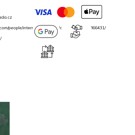
ada.cz
.com/people/internetovazahradacz/100069706866431/
/