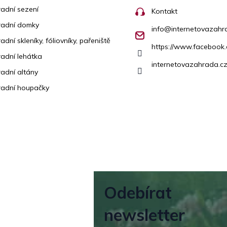
adní sezení
Kontakt
radní domky
info
@
internetovazahr
adní skleníky, fóliovníky, pařeniště
https://www.facebook
adní lehátka
internetovazahrada.cz
adní altány
adní houpačky
Odebírat
newsletter