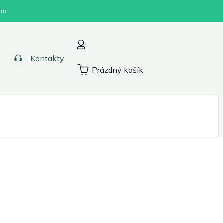
em.
Kontakty
Prázdný košík
Nákupní
košík
Sport