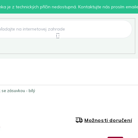
inka je z technických příčin nedostupná. Kontaktujte nás prosím email
lení
Chovatelské potřeby
Dílna
Pro děti
 se zásuvkou - bílý
Možnosti doručení