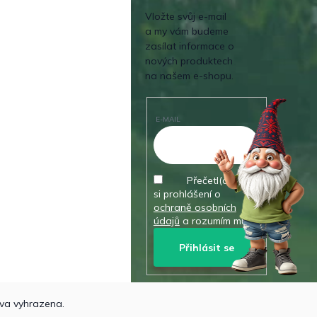
Vložte svůj e-mail
a my vám budeme
zasílat informace o
nových produktech
na našem e-shopu.
E-MAIL
Přečetl(a) jsem
si prohlášení o
ochraně osobních
údajů
a rozumím mu.
Přihlásit se
va vyhrazena.