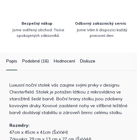
Bezpečný nákup
Odborný zakaznický servis
Jsme ověřený obchod. Tisíce
Jsme Vám k dispozici každý
spokojených zákazníků.
pracovní den.
Popis
Podobné (16)
Hodnocení
Diskuze
Luxusní noční stolek vás zaujme svými prvky v designu
Chesterfield. Stolek je potažen látkou z mikrovlákna ve
starožitně šedé barvě. Boční hrany stolku jsou zdobeny
kovovými druky. Kovové zaoblené nohy ve stříbrné leštěné
barvě dodávají stabilitu a zároveň šmrnc celému stolku.
Rozměry:
47cm x 45cm x 41cm (ŠxVxH)
Zásuvka: 29 cm x 13 cm x 27 cm (ŠxVxH)