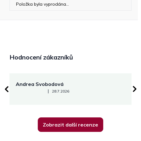
Položka byla vyprodána…
Hodnocení zákazníků
Andrea Svobodová
M
Hodnocení obchodu je 5 z 5 hvězdiček.
|
28.7.2026
Zobrazit další recenze