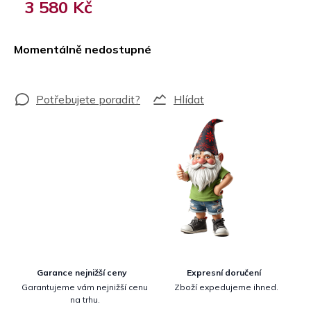
3 580 Kč
Měrná
cena:
Momentálně nedostupné
Hlídat
Garance nejnižší ceny
Expresní doručení
Garantujeme vám nejnižší cenu
Zboží expedujeme ihned.
na trhu.