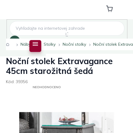
Přejít
na
Nákupní
obsah
košík
Hledat
Domů
Nábytek
Stolky
Noční stolky
Noční stolek Extrav
Noční stolek Extravagance
45cm starožitná šedá
Kód:
39356
PRŮMĚRNÉ
NEOHODNOCENO
HODNOCENÍ
PRODUKTU
JE
0,0
Z
5
HVĚZDIČEK.