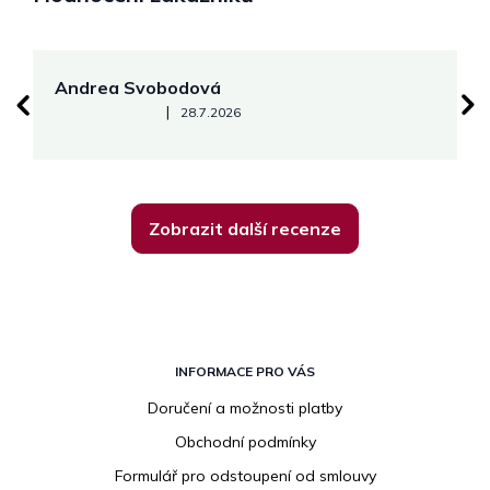
Andrea Svobodová
M
Hodnocení obchodu je 5 z 5 hvězdiček.
|
28.7.2026
Zobrazit další recenze
Z
á
INFORMACE PRO VÁS
p
Doručení a možnosti platby
a
Obchodní podmínky
t
í
Formulář pro odstoupení od smlouvy