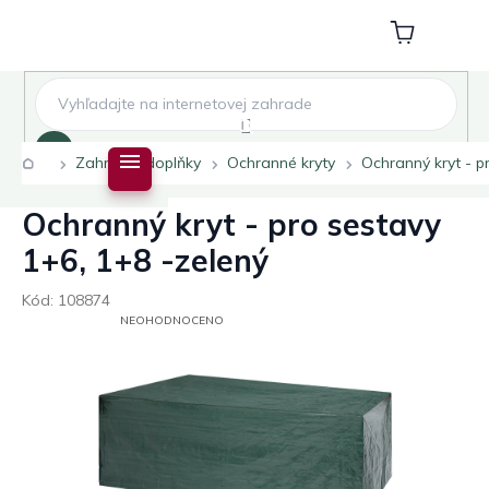
Přejít
na
Nákupní
obsah
košík
Hledat
Domů
Zahradní doplňky
Ochranné kryty
Ochranný kryt - p
Ochranný kryt - pro sestavy
1+6, 1+8 -zelený
Kód:
108874
PRŮMĚRNÉ
NEOHODNOCENO
HODNOCENÍ
PRODUKTU
JE
0,0
Z
5
HVĚZDIČEK.