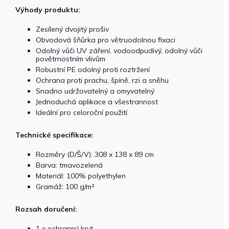
Výhody produktu:
Zesílený dvojitý prošiv
Obvodová šňůrka pro větruodolnou fixaci
Odolný vůči UV záření, vodoodpudivý, odolný vůči
povětrnostním vlivům
Robustní PE odolný proti roztržení
Ochrana proti prachu, špíně, rzi a sněhu
Snadno udržovatelný a omyvatelný
Jednoduchá aplikace a všestrannost
Ideální pro celoroční použití
Technické specifikace:
Rozměry (D/Š/V): 308 x 138 x 89 cm
Barva: tmavozelená
Materiál: 100% polyethylen
Gramáž: 100 g/m²
Rozsah doručení:
1 x ochranný kryt