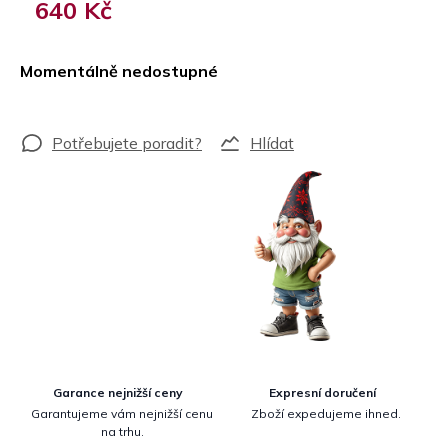
640 Kč
Měrná
cena:
Momentálně nedostupné
Hlídat
Garance nejnižší ceny
Expresní doručení
Garantujeme vám nejnižší cenu
Zboží expedujeme ihned.
na trhu.